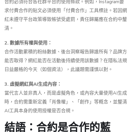
合約必須符合各社群平台的使用條款。例如，Instagram要
求付費合作的貼文必須使用「付費合作」工具標註。若因網
紅未遵守平台政策導致帳號受處罰，責任歸屬應在合約中釐
清。
2. 數據所有權與使用：
合作活動累積的粉絲數據、後台洞察報告歸誰所有？品牌方
能否取得？網紅能否在活動後持續使用該數據？在隱私法規
日益嚴格的今天（如個資法），此議題需謹慎以對。
3. 虛擬網紅與AI生成內容：
當代言人並非真人，而是虛擬角色，或內容大量使用AI生成
時，合約需重新定義「肖像權」、「創作」等概念，並釐清
AI工具本身的使用授權是否合規。
結語：合約是合作的藍