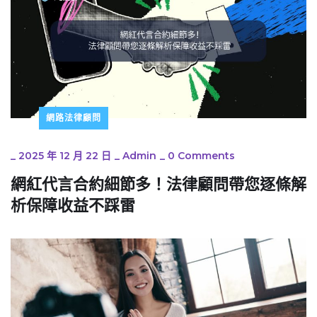
網路法律顧問
_
2025 年 12 月 22 日
_
Admin
_
0 Comments
網紅代言合約細節多！法律顧問帶您逐條解
析保障收益不踩雷