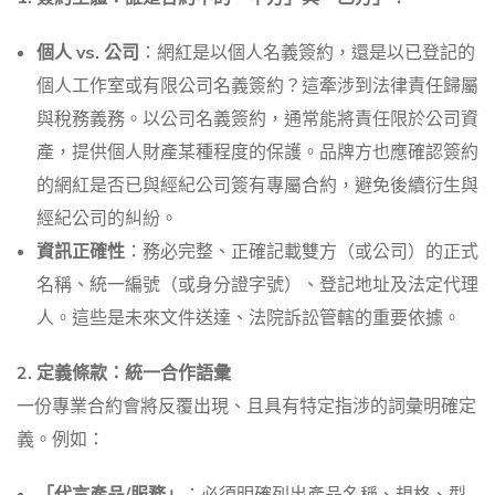
個人 vs. 公司
：網紅是以個人名義簽約，還是以已登記的
個人工作室或有限公司名義簽約？這牽涉到法律責任歸屬
與稅務義務。以公司名義簽約，通常能將責任限於公司資
產，提供個人財產某種程度的保護。品牌方也應確認簽約
的網紅是否已與經紀公司簽有專屬合約，避免後續衍生與
經紀公司的糾紛。
資訊正確性
：務必完整、正確記載雙方（或公司）的正式
名稱、統一編號（或身分證字號）、登記地址及法定代理
人。這些是未來文件送達、法院訴訟管轄的重要依據。
2. 定義條款：統一合作語彙
一份專業合約會將反覆出現、且具有特定指涉的詞彙明確定
義。例如：
「代言產品/服務」
：必須明確列出產品名稱、規格、型