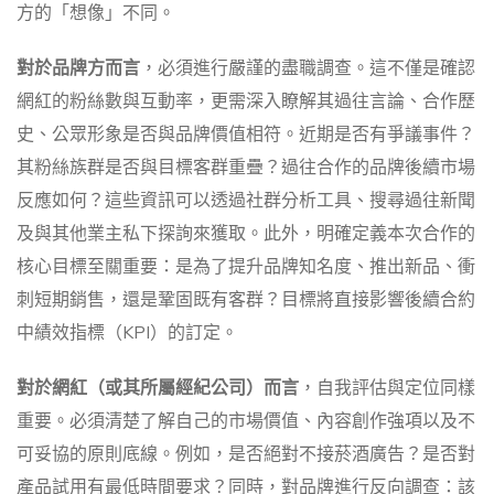
方的「想像」不同。
對於品牌方而言
，必須進行嚴謹的盡職調查。這不僅是確認
網紅的粉絲數與互動率，更需深入瞭解其過往言論、合作歷
史、公眾形象是否與品牌價值相符。近期是否有爭議事件？
其粉絲族群是否與目標客群重疊？過往合作的品牌後續市場
反應如何？這些資訊可以透過社群分析工具、搜尋過往新聞
及與其他業主私下探詢來獲取。此外，明確定義本次合作的
核心目標至關重要：是為了提升品牌知名度、推出新品、衝
刺短期銷售，還是鞏固既有客群？目標將直接影響後續合約
中績效指標（KPI）的訂定。
對於網紅（或其所屬經紀公司）而言
，自我評估與定位同樣
重要。必須清楚了解自己的市場價值、內容創作強項以及不
可妥協的原則底線。例如，是否絕對不接菸酒廣告？是否對
產品試用有最低時間要求？同時，對品牌進行反向調查：該