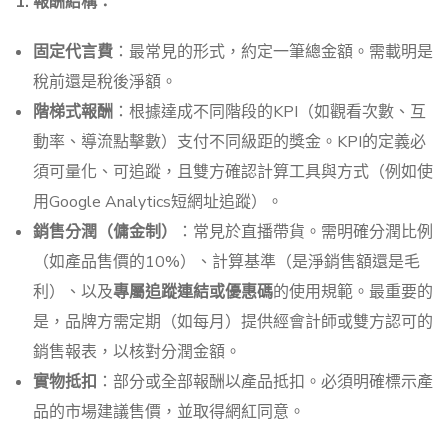
1. 報酬結構：
固定代言費
：最常見的形式，約定一筆總金額。需載明是
稅前還是稅後淨額。
階梯式報酬
：根據達成不同階段的KPI（如觀看次數、互
動率、導流點擊數）支付不同級距的獎金。KPI的定義必
須可量化、可追蹤，且雙方確認計算工具與方式（例如使
用Google Analytics短網址追蹤）。
銷售分潤（傭金制）
：常見於直播帶貨。需明確分潤比例
（如產品售價的10%）、計算基準（是淨銷售額還是毛
利）、以及
專屬追蹤連結或優惠碼
的使用規範。最重要的
是，品牌方需定期（如每月）提供經會計師或雙方認可的
銷售報表，以核對分潤金額。
實物抵扣
：部分或全部報酬以產品抵扣。必須明確標示產
品的市場建議售價，並取得網紅同意。