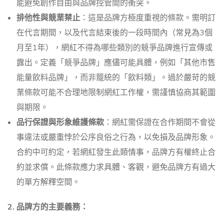
能避免創作自由與品牌控管間的衝突。
排他性與競業禁止
：這是品牌方極度重視的條款。需明訂
在代言期間，以及代言結束後的一段時間內（常見為3個
月至1年），網紅不得為哪些類別的競爭品牌進行宣傳或
露出。定義「競爭品牌」應儘可能具體，例如「其他市售
能量飲料品牌」，而非籠統的「飲料類」。過於嚴苛的競
業條款可能不合理地限制網紅工作權，需謹慎協商其範圍
與期限。
品行保證與形象維護條款
：網紅需保證在合作期間不會從
事違法或嚴重悖於公序良俗之行為，以免損及品牌形象。
合約中可約定，若網紅發生此類情事，品牌方有權終止合
約並求償。此條款應力求具體、客觀，避免品牌方有過大
的單方解釋空間。
2. 品牌方的主要義務：