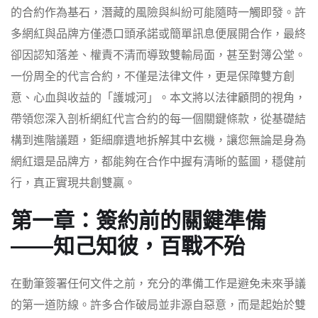
的合約作為基石，潛藏的風險與糾紛可能隨時一觸即發。許
多網紅與品牌方僅憑口頭承諾或簡單訊息便展開合作，最終
卻因認知落差、權責不清而導致雙輸局面，甚至對簿公堂。
一份周全的代言合約，不僅是法律文件，更是保障雙方創
意、心血與收益的「護城河」。本文將以法律顧問的視角，
帶領您深入剖析網紅代言合約的每一個關鍵條款，從基礎結
構到進階議題，鉅細靡遺地拆解其中玄機，讓您無論是身為
網紅還是品牌方，都能夠在合作中握有清晰的藍圖，穩健前
行，真正實現共創雙贏。
第一章：簽約前的關鍵準備
——知己知彼，百戰不殆
在動筆簽署任何文件之前，充分的準備工作是避免未來爭議
的第一道防線。許多合作破局並非源自惡意，而是起始於雙