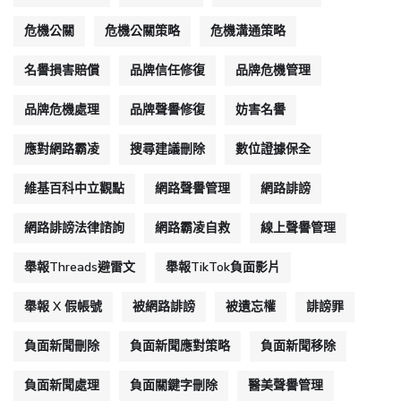
危機公關
危機公關策略
危機溝通策略
名譽損害賠償
品牌信任修復
品牌危機管理
品牌危機處理
品牌聲譽修復
妨害名譽
應對網路霸凌
搜尋建議刪除
數位證據保全
維基百科中立觀點
網路聲譽管理
網路誹謗
網路誹謗法律諮詢
網路霸凌自救
線上聲譽管理
舉報Threads避雷文
舉報TikTok負面影片
舉報 X 假帳號
被網路誹謗
被遺忘權
誹謗罪
負面新聞刪除
負面新聞應對策略
負面新聞移除
負面新聞處理
負面關鍵字刪除
醫美聲譽管理