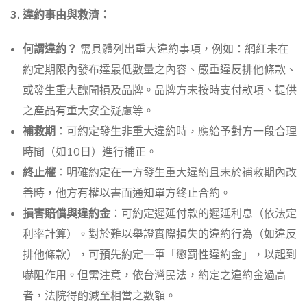
3. 違約事由與救濟：
何謂違約？
需具體列出重大違約事項，例如：網紅未在
約定期限內發布達最低數量之內容、嚴重違反排他條款、
或發生重大醜聞損及品牌。品牌方未按時支付款項、提供
之產品有重大安全疑慮等。
補救期
：可約定發生非重大違約時，應給予對方一段合理
時間（如10日）進行補正。
終止權
：明確約定在一方發生重大違約且未於補救期內改
善時，他方有權以書面通知單方終止合約。
損害賠償與違約金
：可約定遲延付款的遲延利息（依法定
利率計算）。對於難以舉證實際損失的違約行為（如違反
排他條款），可預先約定一筆「懲罰性違約金」，以起到
嚇阻作用。但需注意，依台灣民法，約定之違約金過高
者，法院得酌減至相當之數額。