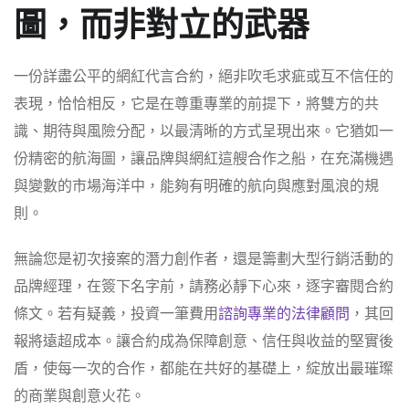
圖，而非對立的武器
一份詳盡公平的網紅代言合約，絕非吹毛求疵或互不信任的
表現，恰恰相反，它是在尊重專業的前提下，將雙方的共
識、期待與風險分配，以最清晰的方式呈現出來。它猶如一
份精密的航海圖，讓品牌與網紅這艘合作之船，在充滿機遇
與變數的市場海洋中，能夠有明確的航向與應對風浪的規
則。
無論您是初次接案的潛力創作者，還是籌劃大型行銷活動的
品牌經理，在簽下名字前，請務必靜下心來，逐字審閱合約
條文。若有疑義，投資一筆費用
諮詢專業的法律顧問
，其回
報將遠超成本。讓合約成為保障創意、信任與收益的堅實後
盾，使每一次的合作，都能在共好的基礎上，綻放出最璀璨
的商業與創意火花。