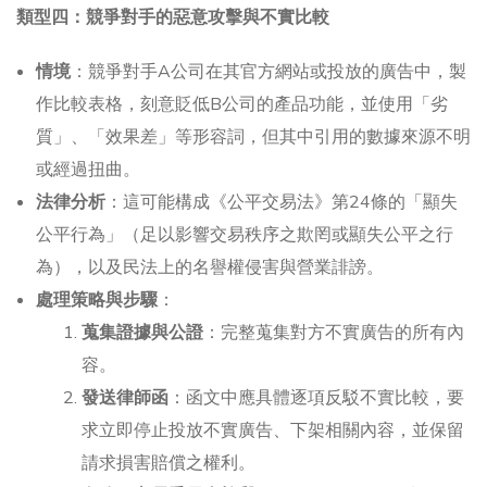
類型四：競爭對手的惡意攻擊與不實比較
情境
：競爭對手A公司在其官方網站或投放的廣告中，製
作比較表格，刻意貶低B公司的產品功能，並使用「劣
質」、「效果差」等形容詞，但其中引用的數據來源不明
或經過扭曲。
法律分析
：這可能構成《公平交易法》第24條的「顯失
公平行為」（足以影響交易秩序之欺罔或顯失公平之行
為），以及民法上的名譽權侵害與營業誹謗。
處理策略與步驟
：
蒐集證據與公證
：完整蒐集對方不實廣告的所有內
容。
發送律師函
：函文中應具體逐項反駁不實比較，要
求立即停止投放不實廣告、下架相關內容，並保留
請求損害賠償之權利。