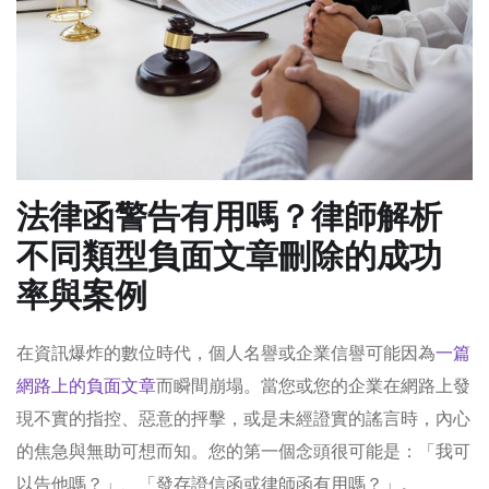
法律函警告有用嗎？律師解析
不同類型負面文章刪除的成功
率與案例
在資訊爆炸的數位時代，個人名譽或企業信譽可能因為
一篇
網路上的負面文章
而瞬間崩塌。當您或您的企業在網路上發
現不實的指控、惡意的抨擊，或是未經證實的謠言時，內心
的焦急與無助可想而知。您的第一個念頭很可能是：「我可
以告他嗎？」、「發存證信函或律師函有用嗎？」。