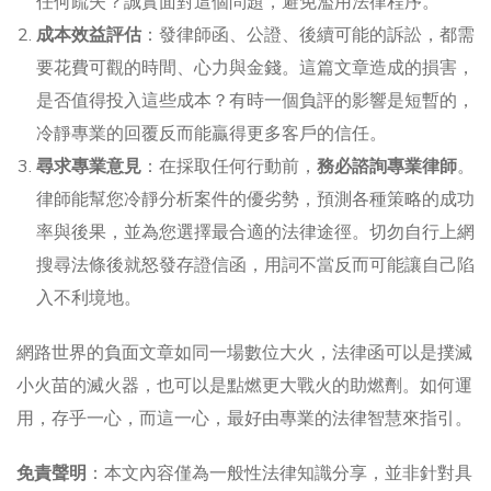
任何疏失？誠實面對這個問題，避免濫用法律程序。
成本效益評估
：發律師函、公證、後續可能的訴訟，都需
要花費可觀的時間、心力與金錢。這篇文章造成的損害，
是否值得投入這些成本？有時一個負評的影響是短暫的，
冷靜專業的回覆反而能贏得更多客戶的信任。
尋求專業意見
：在採取任何行動前，
務必諮詢專業律師
。
律師能幫您冷靜分析案件的優劣勢，預測各種策略的成功
率與後果，並為您選擇最合適的法律途徑。切勿自行上網
搜尋法條後就怒發存證信函，用詞不當反而可能讓自己陷
入不利境地。
網路世界的負面文章如同一場數位大火，法律函可以是撲滅
小火苗的滅火器，也可以是點燃更大戰火的助燃劑。如何運
用，存乎一心，而這一心，最好由專業的法律智慧來指引。
免責聲明
：本文內容僅為一般性法律知識分享，並非針對具