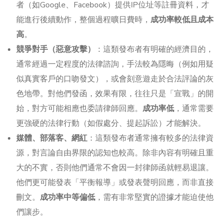
者（如Google、Facebook）提供IP位址等註冊資料，才
能進行後續動作，整個過程曠日費時，
成功率較低且成本
高
。
競爭對手（惡意攻擊）
：這類發布者有明確的經濟目的，
通常經過一定程度的法律諮詢，手法較為隱晦（例如用疑
似真實客戶的口吻發文），或會刻意遊走於合法評論的灰
色地帶。對他們發函，效果有限，往往只是「宣戰」的開
始，對方可能相應也委請律師回應。
成功率低
，通常需要
更強硬的法律行動（如假處分、提起訴訟）才能解決。
媒體、部落客、網紅
：這類發布者通常擁有較多的法律資
源，對言論自由界限的認知也較高。除非內容有明確且重
大的不實，否則他們通常不會因一封律師函就輕易退讓。
他們更可能發表「平衡報導」或發表聲明回應，而非直接
刪文。
成功率中等偏低
，需有非常堅實的證據才能迫使他
們讓步。