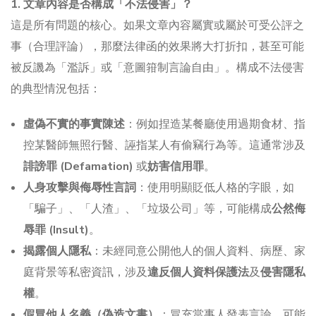
1. 文章內容是否構成「不法侵害」？
這是所有問題的核心。如果文章內容屬實或屬於可受公評之
事（合理評論），那麼法律函的效果將大打折扣，甚至可能
被反譏為「濫訴」或「意圖箝制言論自由」。構成不法侵害
的典型情況包括：
虛偽不實的事實陳述
：例如捏造某餐廳使用過期食材、指
控某醫師無照行醫、誣指某人有偷竊行為等。這通常涉及
誹謗罪 (Defamation)
或
妨害信用罪
。
人身攻擊與侮辱性言詞
：使用明顯貶低人格的字眼，如
「騙子」、「人渣」、「垃圾公司」等，可能構成
公然侮
辱罪 (Insult)
。
揭露個人隱私
：未經同意公開他人的個人資料、病歷、家
庭背景等私密資訊，涉及
違反個人資料保護法
及
侵害隱私
權
。
假冒他人名義（偽造文書）
：冒充當事人發表言論，可能