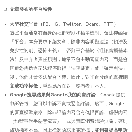
3. 文章發布的平台特性
大型社交平台（FB、IG、Twitter、Dcard、PTT）
：
這些平台通常有自身的社群守則和檢舉機制。發法律函給
「平台」本身要求下架文章，除非內容明顯違法（如涉及
兒少性剝削、恐怖主義），否則平台基於《通訊傳播基本
法》及中介者責任原則，通常不會主動審查內容，而是會
回覆您需透過司法程序取得「法院裁定」或「確定判決」
後，他們才會依法配合下架。因此，對平台發函的
直接刪
文成功率極低
，重點應放在對「發布者」本人。
Google搜尋結果與Google我的商家評論
：Google提供
申訴管道，您可以申訴不實或惡意評論。然而，Google
的審查標準嚴格，除非評論內容含有仇恨言論、虛假內容
（如競爭對手惡意灌票）、或與實際消費體驗無關，否則
成功機率不高。附上律師函或相關證據，能
稍微提高申訴