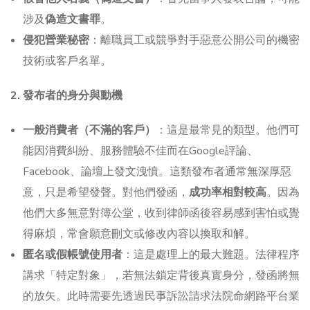
涉及
偽造文書罪
。
侵犯營業秘密
：離職員工或競爭對手惡意公開公司的機密
技術或客戶名單。
2. 發布者的身分與動機
一般消費者（不滿的客戶）
：這是最常見的類型。他們可
能因消費糾紛、服務體驗不佳而在Google評論、
Facebook、論壇上發文洩憤。這類發布者通常無深厚惡
意，只是希望發聲。對他們發函，
成功率相對較高
。因為
他們大多無意對簿公堂，收到律師函後容易感到害怕或覺
得麻煩，常會願意刪文或修改內容以換取和解。
匿名或假帳號使用者
：這是處理上的最大難題。法律程序
講求「特定對象」，若無法鎖定背後真實身分，發函將無
的放矢。此時需要先透過民事訴訟請求法院命網路平台業