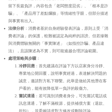
留下長篇負評，內容包含「老闆態度惡劣」、「根本是詐
騙」、「產品用了差點爛臉」等情緒性字眼，但部分描述
與事實有出入。
法律分析
：消費者基於自身經驗發表評論，原則上受「消
費者評論」的保護，較難被認定為純粹的誹謗。但若摻雜
與消費體驗無關的「事實陳述」（如指控詐騙、產品違
法），且該陳述為不實，則可能逾越合理評論範圍。
處理策略與步驟
：
冷靜回應
：首先建議在評論下方以店家身分冷靜、
專業地公開回覆，說明事實經過，表達解決問題的
誠意，邀請對方私下聯繫。此舉是做給其他潛在客
戶看的，能有效降低單一負評的殺傷力。
嘗試溝通
：若可識別消費者身分，可先嘗試電話或
訊息溝通，了解不滿根源，提供補償方案（退款、
折扣），並委婉請求對方修改或刪除評論。