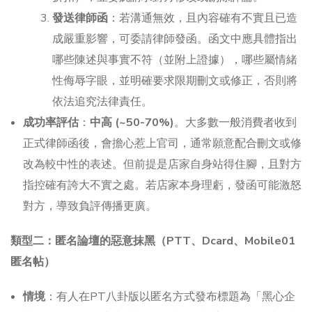
發送律師函
：若溝通無效，且內容確有不實且已造
成嚴重影響，可委請律師發函。函文中應具體指出
哪些陳述與事實不符（並附上證據），哪些屬情緒
性侮辱字眼，並明確要求限期刪文或修正，否則將
依法追究法律責任。
成功率評估
：
中高 (~50-70%)
。大多數一般消費者收到
正式律師函後，會擔心惹上官司，通常願意配合刪文或修
改為較中性的表述。但前提是店家自身站得住腳，且對方
指控確有誇大不實之處。若店家本身理虧，發函可能激怒
對方，導致負評傳播更廣。
類型二：匿名論壇的惡意抹黑（PTT、Dcard、Mobile01
匿名帖）
情境
：有人在PT八卦版以匿名方式發布標題為「黑心企