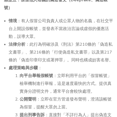
類型五：假借他人名義的偽造發文（Deepfake、偽造帳
號）
情境
：有人假冒公司負責人或公眾人物的名義，在社交平
台上開設假帳號，並發表不當政治言論或虛假的優惠活
動，誤導大眾。
法律分析
：此行為明確涉及《刑法》第210條的「偽造私
文書罪」、第216條的「行使偽造私文書罪」以及第217
條的「偽造印章印文或署押罪」。同時也構成妨害名譽。
處理策略與步驟
：
向平台舉報假帳號
：立即利用平台的「假冒帳號」
檢舉機制進行舉報，這是速度最快的方式。提供真
實身分證明文件，通常平台會較快處理。
公開聲明
：立即在官方管道發布聲明，澄清該帳號
為假冒，提醒大眾勿上當。
提出刑事告訴
：直接對「不詳行為人」提出偽造文