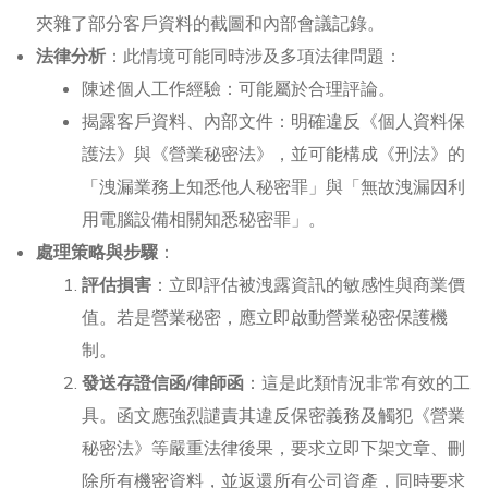
夾雜了部分客戶資料的截圖和內部會議記錄。
法律分析
：此情境可能同時涉及多項法律問題：
陳述個人工作經驗：可能屬於合理評論。
揭露客戶資料、內部文件：明確違反《個人資料保
護法》與《營業秘密法》，並可能構成《刑法》的
「洩漏業務上知悉他人秘密罪」與「無故洩漏因利
用電腦設備相關知悉秘密罪」。
處理策略與步驟
：
評估損害
：立即評估被洩露資訊的敏感性與商業價
值。若是營業秘密，應立即啟動營業秘密保護機
制。
發送存證信函/律師函
：這是此類情況非常有效的工
具。函文應強烈譴責其違反保密義務及觸犯《營業
秘密法》等嚴重法律後果，要求立即下架文章、刪
除所有機密資料，並返還所有公司資產，同時要求