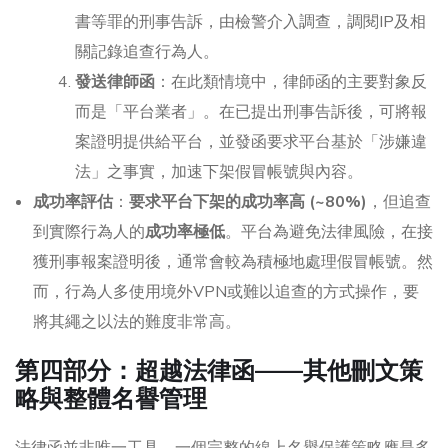
書等罪的刑事告訴，由檢警介入調查，調閱IP及相
關記錄追查行為人。
發送律師函
：在此類情境中，律師函的主要對象反
而是「平台業者」。在已提出刑事告訴後，可將報
案證明提供給平台，並發函要求平台基於「涉嫌違
法」之事實，加速下架假冒帳號與內容。
成功率評估
：
要求平台下架的成功率高 (~80%)
，但追查
到實際行為人的
成功率極低
。平台為避免法律風險，在接
獲刑事報案證明後，通常會較為積極地處理假冒帳號。然
而，行為人多使用境外VPN或難以追查的方式操作，要
將其繩之以法的難度非常高。
第四部分：超越法律函——其他刪文策
略與整體名譽管理