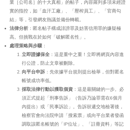
業［公司名］的十大真相」的帖子，內容羅列多項未經證
實的指控，如「血汗工廠」、「壓榨員工」、「官商勾
結」等，引發網友熱議並備份轉載。
法律分析
：匿名帖子構成誹謗罪及妨害信用罪的嫌疑極
高。但挑戰在於如何「破解匿名性」。
處理策略與步驟
：
立即證據保全
：這是重中之重！立即將網頁內容進
行公證，防止文章被刪除。
向平台申訴
：先依據平台規則提出檢舉，但對匿名
帳號成功率低。
採取法律行動以獲取個資
：這是最關鍵的一步。必
須正式提起「刑事告訴」（告訴乃論罪需在6個月
內提出）或「民事訴訟」。告訴狀遞交地檢署後，
檢察官會向法院申請「搜索票」或向平台業者發函
調取該匿名帳號的「IP位址」、「註冊資料」等記