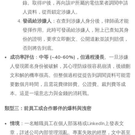
錄。取得IP後，再向該IP所屬的電信業者調閱申請
人資料，從而鎖定涉嫌人。
發函給涉嫌人
：在查到涉嫌人身分後，律師函才能
發揮作用。此時可發函給涉嫌人，附上已查知其身
份的證明，要求立即刪文、公開道歉並談判賠償，
否則將告到底。
成功率評估
：
中等 (~40-60%)，但過程漫長
。一旦涉嫌
人發現匿名身份被破解，其心理防線很容易崩潰，後續刪
文和解的機率很高。但整個過程從提告到調閱資料可能需
要數個月時間，且需花費律師費、公證費、裁判費等成
本。這是一場意志力與金錢的消耗戰。
類型三：前員工或合作夥伴的爆料與洩密
情境
：一名離職員工在個人部落格或LinkedIn上發表文
章，詳述公司內部管理混亂、專案失敗的經歷，文中甚至