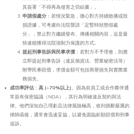
其簽署「不得再為侵害之切結書」。
申請假處分
：若情況緊急，擔心對方持續散播或毀
損證據，可考慮向法院聲請「定暫時狀態假處
分」，禁止對方繼續發布、傳播相關內容，這是最
快速能獲得法院強制力保護的方式。
提起刑事告訴與民事求償
：若對方不予理會，則應
立即提起刑事告訴（違反個資法、營業秘密法等）
附帶民事賠償，求償金額可包括商譽損失與實際業
務損失。
成功率評估
：
高 (~70%以上)
。因為前員工或合作夥伴通
常簽有保密協議（NDA），其行為明確違反契約與法
律。他們深知自己理虧且法律風險極高，收到措辭嚴厲的
律師函後，通常會迅速妥協，以避免面臨鉅額賠償和刑事
追訴。