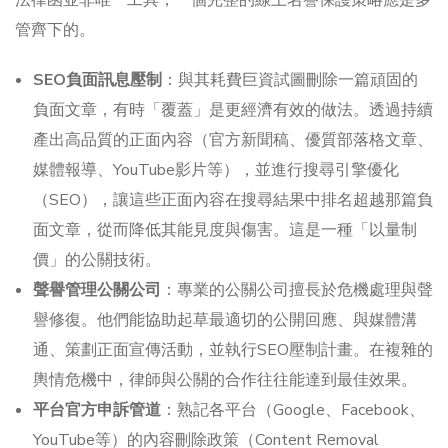
法律函並非唯一工具，一個完整的線上名譽保護策略應是多
管齊下的。
SEO負面訊息壓制
：與其耗費巨資試圖刪除一篇頑固的
負面文章，有時「覆蓋」是更經濟有效的做法。透過持續
產出高品質的正面內容（官方新聞稿、優質部落格文章、
媒體報導、YouTube影片等），並進行搜尋引擎優化
（SEO），讓這些正面內容在搜尋結果中排名超越那篇負
面文章，從而降低其能見度與傷害。這是一種「以量制
價」的公關技術。
聲譽管理公關公司
：專業的公關公司擅長於危機處理與聲
譽修復。他們能協助起草最適切的公開回應、與媒體溝
通、策劃正面宣傳活動，並執行SEO壓制計畫。在複雜的
輿情危機中，律師與公關的合作往往能達到最佳效果。
平台官方申訴管道
：熟記各平台（Google、Facebook、
YouTube等）的內容刪除政策（Content Removal