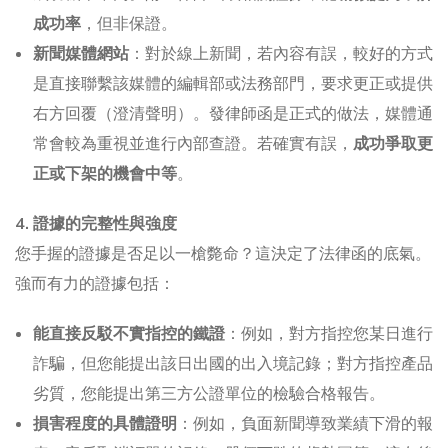
成功率
，但非保證。
新聞媒體網站
：對於線上新聞，若內容有誤，較好的方式
是直接聯繫該媒體的編輯部或法務部門，要求更正或提供
右方回覆（澄清聲明）。發律師函是正式的做法，媒體通
常會較為重視並進行內部查證。若確實有誤，
成功爭取更
正或下架的機會中等
。
4. 證據的完整性與強度
您手握的證據是否足以一槍斃命？這決定了法律函的底氣。
強而有力的證據包括：
能直接反駁不實指控的鐵證
：例如，對方指控您某日進行
詐騙，但您能提出該日出國的出入境記錄；對方指控產品
劣質，您能提出第三方公證單位的檢驗合格報告。
損害程度的具體證明
：例如，負面新聞導致業績下滑的報