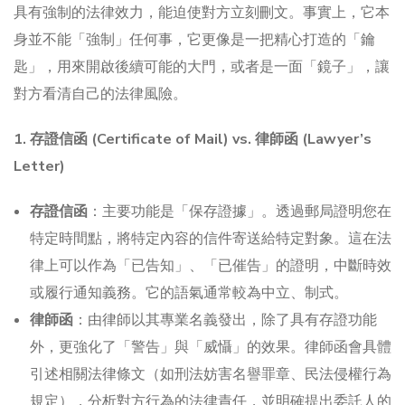
具有強制的法律效力，能迫使對方立刻刪文。事實上，它本
身並不能「強制」任何事，它更像是一把精心打造的「鑰
匙」，用來開啟後續可能的大門，或者是一面「鏡子」，讓
對方看清自己的法律風險。
1. 存證信函 (Certificate of Mail) vs. 律師函 (Lawyer’s
Letter)
存證信函
：主要功能是「保存證據」。透過郵局證明您在
特定時間點，將特定內容的信件寄送給特定對象。這在法
律上可以作為「已告知」、「已催告」的證明，中斷時效
或履行通知義務。它的語氣通常較為中立、制式。
律師函
：由律師以其專業名義發出，除了具有存證功能
外，更強化了「警告」與「威懾」的效果。律師函會具體
引述相關法律條文（如刑法妨害名譽罪章、民法侵權行為
規定），分析對方行為的法律責任，並明確提出委託人的