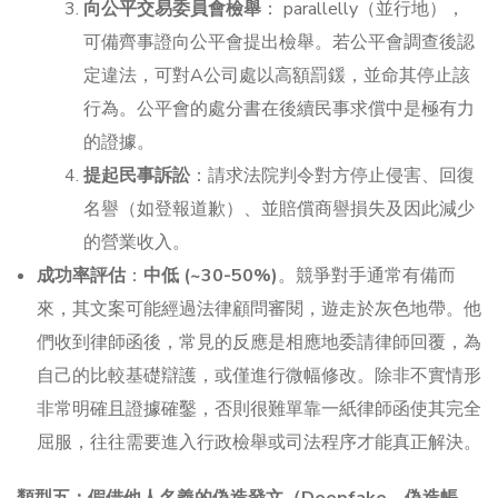
向公平交易委員會檢舉
： parallelly（並行地），
可備齊事證向公平會提出檢舉。若公平會調查後認
定違法，可對A公司處以高額罰鍰，並命其停止該
行為。公平會的處分書在後續民事求償中是極有力
的證據。
提起民事訴訟
：請求法院判令對方停止侵害、回復
名譽（如登報道歉）、並賠償商譽損失及因此減少
的營業收入。
成功率評估
：
中低 (~30-50%)
。競爭對手通常有備而
來，其文案可能經過法律顧問審閱，遊走於灰色地帶。他
們收到律師函後，常見的反應是相應地委請律師回覆，為
自己的比較基礎辯護，或僅進行微幅修改。除非不實情形
非常明確且證據確鑿，否則很難單靠一紙律師函使其完全
屈服，往往需要進入行政檢舉或司法程序才能真正解決。