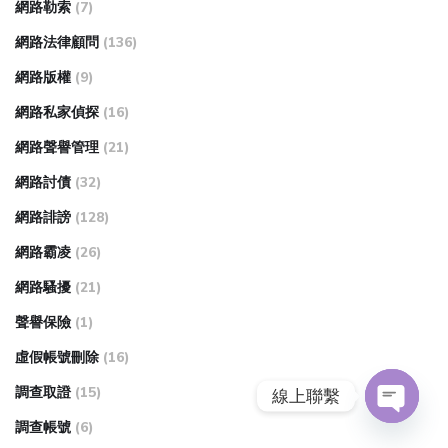
網路勒索
(7)
網路法律顧問
(136)
網路版權
(9)
網路私家偵探
(16)
網路聲譽管理
(21)
網路討債
(32)
網路誹謗
(128)
網路霸凌
(26)
網路騷擾
(21)
聲譽保險
(1)
虛假帳號刪除
(16)
調查取證
(15)
線上聯繫
調查帳號
(6)
O