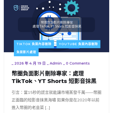
TIKTOK 負面內容刪除
YOUTUBE 負面內容刪除
負面影片處理
_
2026 年 4 月 19 日
_
Admin
_
0 Comments
幣圈負面影片刪除專家：處理
TikTok、YT Shorts 短影音抹黑
引言：當15秒的謊言就能讓市場蒸發千萬——幣圈
正面臨的短影音抹黑海嘯 如果你是在2020年以前
進入幣圈的老韭菜 […]