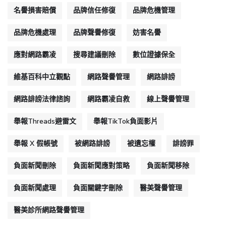
名譽損害賠償
品牌信任修復
品牌危機管理
品牌危機處理
品牌聲譽修復
妨害名譽
應對網路霸凌
搜尋建議刪除
數位證據保全
維基百科中立觀點
網路聲譽管理
網路誹謗
網路誹謗法律諮詢
網路霸凌自救
線上聲譽管理
舉報Threads避雷文
舉報TikTok負面影片
舉報 X 假帳號
被網路誹謗
被遺忘權
誹謗罪
負面新聞刪除
負面新聞應對策略
負面新聞移除
負面新聞處理
負面關鍵字刪除
醫美聲譽管理
醫美診所網路聲譽管理