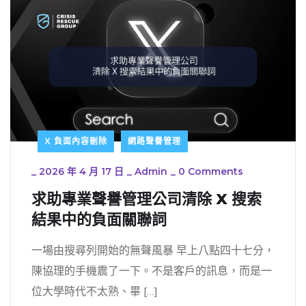
X 負面內容刪除
網路聲譽管理
_
2026 年 4 月 17 日
_
Admin
_
0 Comments
求助專業聲譽管理公司清除 X 搜索
結果中的負面關聯詞
一場由搜尋列開始的無聲風暴 早上八點四十七分，
陳協理的手機震了一下。不是客戶的訊息，而是一
位大學時代不太熟、畢 […]