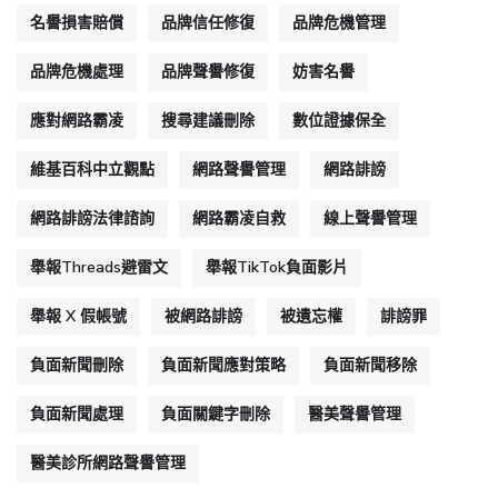
名譽損害賠償
品牌信任修復
品牌危機管理
品牌危機處理
品牌聲譽修復
妨害名譽
應對網路霸凌
搜尋建議刪除
數位證據保全
維基百科中立觀點
網路聲譽管理
網路誹謗
網路誹謗法律諮詢
網路霸凌自救
線上聲譽管理
舉報Threads避雷文
舉報TikTok負面影片
舉報 X 假帳號
被網路誹謗
被遺忘權
誹謗罪
負面新聞刪除
負面新聞應對策略
負面新聞移除
負面新聞處理
負面關鍵字刪除
醫美聲譽管理
醫美診所網路聲譽管理