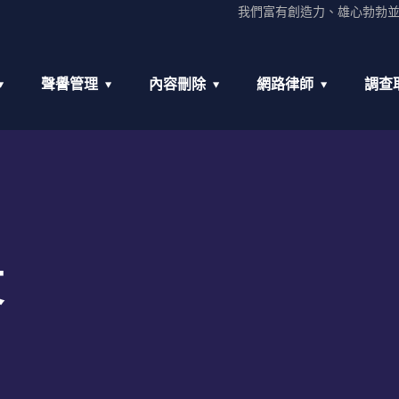
我們富有創造力、雄心勃勃
聲譽管理
內容刪除
網路律師
調查
文