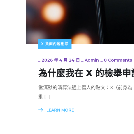
X 負面內容刪除
_
2026 年 4 月 24 日
_
Admin
_
0 Comments
為什麼我在 X 的檢舉
當沉默的演算法遇上傷人的貼文：X（前身為 T
推 […]
LEARN MORE