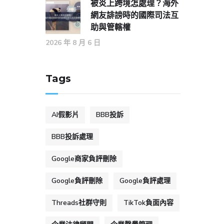
被炎上跨境怎處理？海外
網友誹謗時的國際司法互
助與管轄權
2026 年 8 月 6 日
Tags
AI假影片
BBB投訴
BBB投訴處理
Google商家負評刪除
Google負評刪除
Google負評處理
Threads社群守則
TikTok負面內容