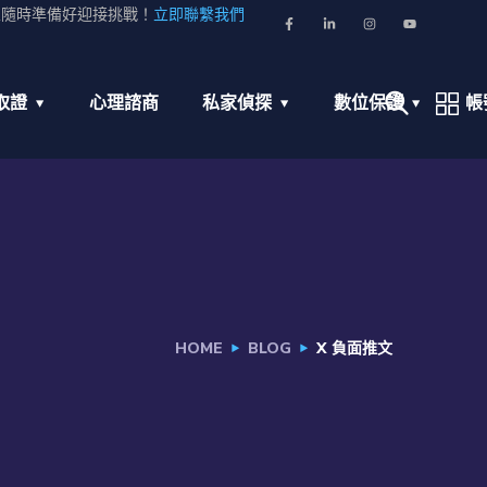
並隨時準備好迎接挑戰！
立即聯繫我們
取證
心理諮商
私家偵探
數位保護
帳
HOME
BLOG
X 負面推文