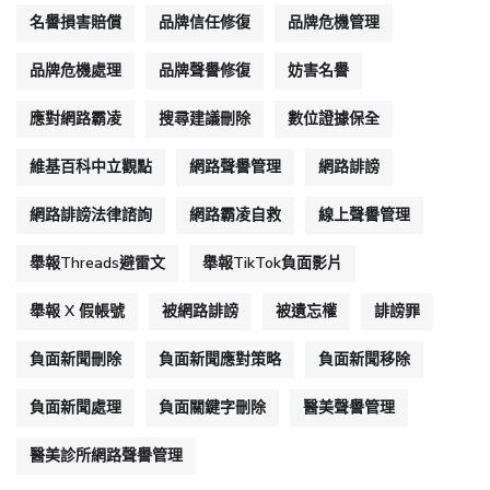
名譽損害賠償
品牌信任修復
品牌危機管理
品牌危機處理
品牌聲譽修復
妨害名譽
應對網路霸凌
搜尋建議刪除
數位證據保全
維基百科中立觀點
網路聲譽管理
網路誹謗
網路誹謗法律諮詢
網路霸凌自救
線上聲譽管理
舉報Threads避雷文
舉報TikTok負面影片
舉報 X 假帳號
被網路誹謗
被遺忘權
誹謗罪
負面新聞刪除
負面新聞應對策略
負面新聞移除
負面新聞處理
負面關鍵字刪除
醫美聲譽管理
醫美診所網路聲譽管理