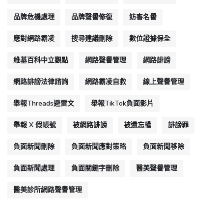
品牌危機處理
品牌聲譽修復
妨害名譽
應對網路霸凌
搜尋建議刪除
數位證據保全
維基百科中立觀點
網路聲譽管理
網路誹謗
網路誹謗法律諮詢
網路霸凌自救
線上聲譽管理
舉報Threads避雷文
舉報TikTok負面影片
舉報 X 假帳號
被網路誹謗
被遺忘權
誹謗罪
負面新聞刪除
負面新聞應對策略
負面新聞移除
負面新聞處理
負面關鍵字刪除
醫美聲譽管理
醫美診所網路聲譽管理