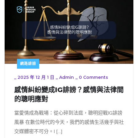
網路誹謗
_
2025 年 12 月 1 日
_
Admin
_
0 Comments
感情糾紛變成IG誹謗？感情與法律間
的聰明應對
當愛情成為戰場：從心碎到法庭，聰明迎戰IG誹謗
風暴 在數位時代的今天，我們的感情生活幾乎與社
交媒體密不可分。I […]