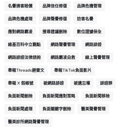
名譽損害賠償
品牌信任修復
品牌危機管理
品牌危機處理
品牌聲譽修復
妨害名譽
應對網路霸凌
搜尋建議刪除
數位證據保全
維基百科中立觀點
網路聲譽管理
網路誹謗
網路誹謗法律諮詢
網路霸凌自救
線上聲譽管理
舉報Threads避雷文
舉報TikTok負面影片
舉報 X 假帳號
被網路誹謗
被遺忘權
誹謗罪
負面新聞刪除
負面新聞應對策略
負面新聞移除
負面新聞處理
負面關鍵字刪除
醫美聲譽管理
醫美診所網路聲譽管理