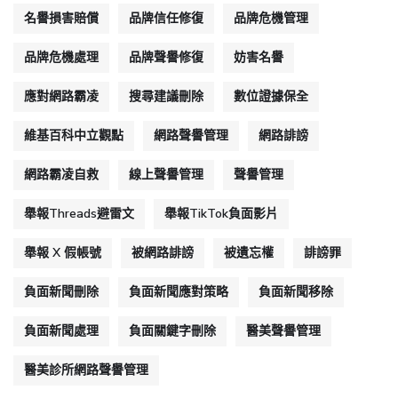
名譽損害賠償
品牌信任修復
品牌危機管理
品牌危機處理
品牌聲譽修復
妨害名譽
應對網路霸凌
搜尋建議刪除
數位證據保全
維基百科中立觀點
網路聲譽管理
網路誹謗
網路霸凌自救
線上聲譽管理
聲譽管理
舉報Threads避雷文
舉報TikTok負面影片
舉報 X 假帳號
被網路誹謗
被遺忘權
誹謗罪
負面新聞刪除
負面新聞應對策略
負面新聞移除
負面新聞處理
負面關鍵字刪除
醫美聲譽管理
醫美診所網路聲譽管理