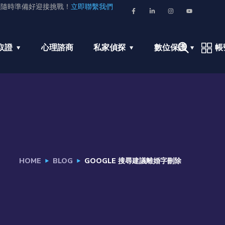
並隨時準備好迎接挑戰！
立即聯繫我們
取證
心理諮商
私家偵探
數位保護
帳
HOME
BLOG
GOOGLE 搜尋建議離婚字刪除