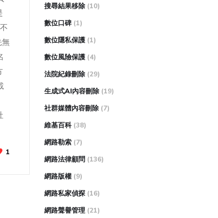
搜尋結果移除
(10)
是
數位口碑
(1)
不
數位隱私保護
(1)
先無
名
數位風險保護
(4)
方
法院紀錄刪除
(29)
載
生成式AI內容刪除
(19)
社群媒體內容刪除
(7)
社
維基百科
(38)
網路勒索
(7)
1
網路法律顧問
(136)
網路版權
(9)
網路私家偵探
(16)
網路聲譽管理
(21)