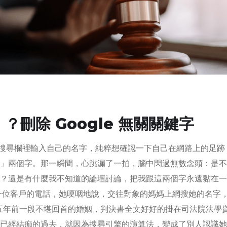
刪除 Google 無關關鍵字
le 搜尋欄裡輸入自己的名字，純粹想確認一下自己在網路上的足跡
」兩個字。那一瞬間，心跳漏了一拍，腦中閃過無數念頭：是不
？還是有什麼我不知道的論壇討論，把我跟這兩個字永遠黏在一
一位客戶的電話，她哽咽地說，交往對象的媽媽上網搜她的名字
她五年前一段不堪回首的婚姻，判決書全文好好的掛在司法院法學
已經結痂的過去，就因為搜尋引擎的演算法，變成了別人認識她