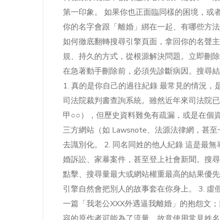
第一印象。 如果你也正面臨同樣的困境，或
你的名字會跟「離婚」綁在一起、有哪些方法
如何徹底翻轉搜尋引擎頁面，拿回你的名聲主
規、持久的方式，從根源解決問題。立即刪除
在急著動手刪除前，必須先診斷病因。搜尋結
1. 真的是你自己的過往紀錄 最常見的情況
司法院裁判書查詢系統。雖然近年來司法院已
甲○○），但歷史資料難免有疏漏，或是在個
三方網站（如 Lawsnote、法源法律網
去識別化。 2. 同名同姓的他人紀錄 這是
婚訴訟、家暴案件，甚至登上社會新聞。搜尋
點擊、搜尋量最大或網站權重最高的結果優先
引擎自然會把別人的故事套在你身上。 3. 
一篇「我老公XXX外遇逼我離婚」的抱怨文
容的原作者可能為了流量，故意使用常見姓名來