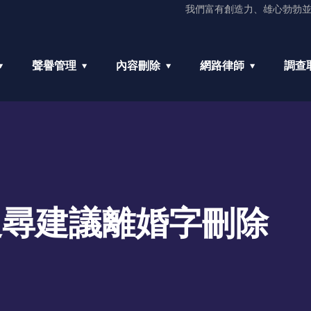
我們富有創造力、雄心勃勃
聲譽管理
內容刪除
網路律師
調查
 搜尋建議離婚字刪除