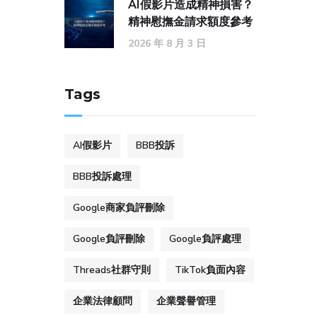
AI假影片造成精神損害？
精神慰撫金請求額度參考
2026 年 8 月 3 日
Tags
AI假影片
BBB投訴
BBB投訴處理
Google商家負評刪除
Google負評刪除
Google負評處理
Threads社群守則
TikTok負面內容
企業法律顧問
企業聲譽管理