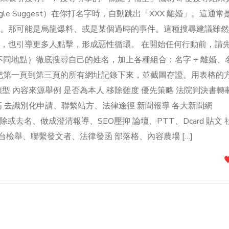
e Suggest）在你打名字時，自動跳出「XXX 離婚」。這通常
。那可能是烏龍爆料、或是某個過時的事件。這種搜尋建議雖然
，也引導更多人點擊，形成惡性循環。 在開始任何行動前，請
擬不同地點）徹底搜尋自己的姓名，加上各種組合：名字 + 離婚、
名字。把第一頁到第三頁的所有網址記錄下來，並截圖存證。用表格的
型 內容來源舉例 是否為本人 移除難度 優先策略 法院判決書轉
 中高 去識別化申請、聯繫站方、法律途徑 新聞報導 各大新聞網
移除或去名、做成澄清報導、SEO壓抑 論壇、PTT、Dcard 貼文 
台檢舉、聯繫發文者、法律發函 部落格、內容農場 […]