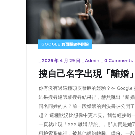
GOOGLE 負面關鍵字刪除
_
2026 年 4 月 29 日
_
Admin
_
0 Comments
搜自己名字出現「離婚」？
你有沒有過這種頭皮發麻的經驗？在 Goog
結果搜尋建議或搜尋結果裡，赫然跳出「離婚
同名同姓的人？前一段婚姻的判決書被公開了
起？ 這種狀況比想像中更常見。我曾經接過
一頁就出現「XXX 離婚 訴訟」。那其實是
料檢索系統裡，被其他網站轉載、備份。一段