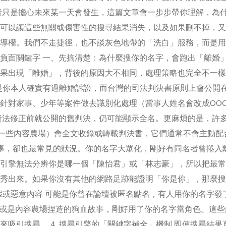
者只是擔心未來某一天會發生，這篇文章會一步步帶你理解，為
可以讓這些無關或傷害性的搜尋結果消失，以及如果刪不掉，又
導權。我們不走捷徑，也不談灰色地帶的「洗白」服務，而是用
負面關鍵字 一、先搞清楚：為什麼搜你的名字，會跑出「離婚
果出現「離婚」，背後的原因大不相同，處理策略也完全不一樣
，是你本人確實有過離婚訴訟，而台灣的司法判決書原則上會公開
針對家事、少年等案件做去識別化處理（當事人姓名會改成OO
資法修正前就公開的舊判決，仍可能顯示全名。更麻煩的是，許
，甚至一些內容農場）會全文收錄或轉載判決書，它們通常不會主動配
最無辜，卻也最常見的狀況。你的名字大眾化，剛好有同名者曾捲入
引擎無法分辨你是哪一個「陳怡君」或「林志豪」，所以把最常
秀出來。如果你沒有其他的網路足跡能證明「你是你」，那麼搜
虛假或惡意內容 可能是你曾在論壇被匿名點名，有人用你的名字發
；或是內容農場捏造的狗血故事，剛好用了你的名字當角色。這些
吸引搜尋。 4. 搜尋引擎的「關鍵字補全」機制 即使搜尋結果