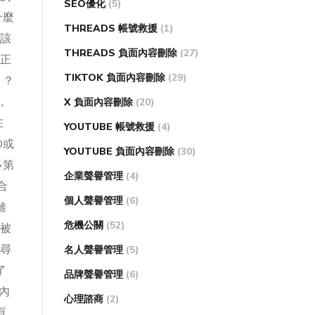
SEO優化
(5)
什麼
THREADS 帳號救援
(1)
該
THREADS 負面內容刪除
(27)
正
TIKTOK 負面內容刪除
(29)
」？
。
X 負面內容刪除
(20)
在
YOUTUBE 帳號救援
(4)
O或
YOUTUBE 負面內容刪除
(30)
多第
企業聲譽管理
(4)
合
個人聲譽管理
(6)
離
危機公關
(52)
被
尋
名人聲譽管理
(5)
了
品牌聲譽管理
(6)
內
心理諮商
(2)
頁