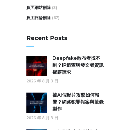
負面網站刪除
(3)
負面評論刪除
(67)
Recent Posts
Deepfake散布者找不
到？IP追查與發文者資訊
揭露請求
2026 年 8 月 3 日
被AI假影片攻擊如何報
警？網路犯罪報案與筆錄
製作
2026 年 8 月 3 日