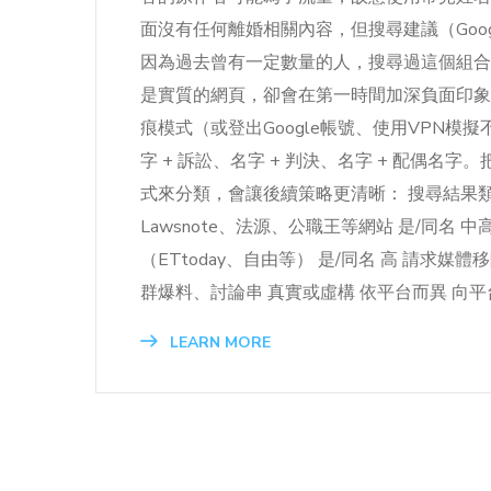
面沒有任何離婚相關內容，但搜尋建議（Googl
因為過去曾有一定數量的人，搜尋過這個組合
是實質的網頁，卻會在第一時間加深負面印象
痕模式（或登出Google帳號、使用VPN模
字 + 訴訟、名字 + 判決、名字 + 配偶
式來分類，會讓後續策略更清晰： 搜尋結果類
Lawsnote、法源、公職王等網站 是/同名
（ETtoday、自由等） 是/同名 高 請求媒體
群爆料、討論串 真實或虛構 依平台而異 向平
LEARN MORE