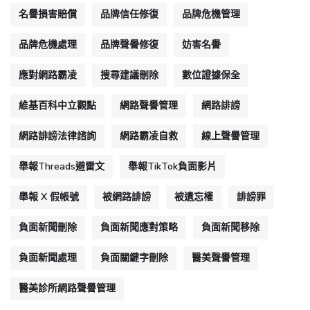
名譽損害賠償
品牌信任修復
品牌危機管理
品牌危機處理
品牌聲譽修復
妨害名譽
應對網路霸凌
搜尋建議刪除
數位證據保全
維基百科中立觀點
網路聲譽管理
網路誹謗
網路誹謗法律諮詢
網路霸凌自救
線上聲譽管理
舉報Threads避雷文
舉報TikTok負面影片
舉報 X 假帳號
被網路誹謗
被遺忘權
誹謗罪
負面新聞刪除
負面新聞應對策略
負面新聞移除
負面新聞處理
負面關鍵字刪除
醫美聲譽管理
醫美診所網路聲譽管理