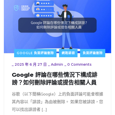
GOOGLE 負面評論刪除
網路誹謗
負面評論刪除
_
2025 年 6 月 27 日
_
Admin
_
0 Comments
Google 評論在哪些情況下構成誹
謗？如何刪除評論或提告相關人員
谷歌（以下簡稱Google）上的負面評論可能會根據
其內容以「誹謗」為由被刪除。 如果您被誹謗，您
可以找出誹謗者 […]