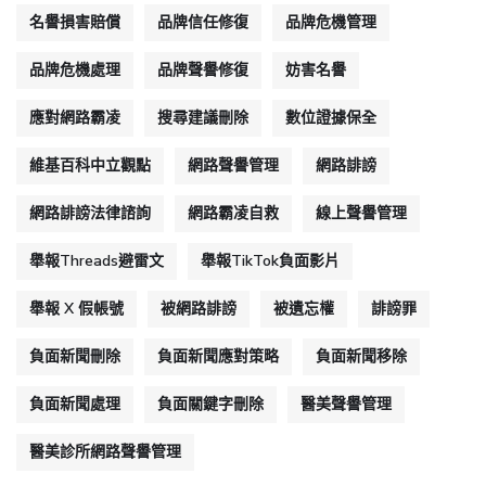
名譽損害賠償
品牌信任修復
品牌危機管理
品牌危機處理
品牌聲譽修復
妨害名譽
應對網路霸凌
搜尋建議刪除
數位證據保全
維基百科中立觀點
網路聲譽管理
網路誹謗
網路誹謗法律諮詢
網路霸凌自救
線上聲譽管理
舉報Threads避雷文
舉報TikTok負面影片
舉報 X 假帳號
被網路誹謗
被遺忘權
誹謗罪
負面新聞刪除
負面新聞應對策略
負面新聞移除
負面新聞處理
負面關鍵字刪除
醫美聲譽管理
醫美診所網路聲譽管理