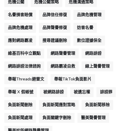
危機公關
危機公關策略
危機溝通策略
名譽損害賠償
品牌信任修復
品牌危機管理
品牌危機處理
品牌聲譽修復
妨害名譽
應對網路霸凌
搜尋建議刪除
數位證據保全
維基百科中立觀點
網路聲譽管理
網路誹謗
網路誹謗法律諮詢
網路霸凌自救
線上聲譽管理
舉報Threads避雷文
舉報TikTok負面影片
舉報 X 假帳號
被網路誹謗
被遺忘權
誹謗罪
負面新聞刪除
負面新聞應對策略
負面新聞移除
負面新聞處理
負面關鍵字刪除
醫美聲譽管理
醫美診所網路聲譽管理