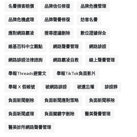
名譽損害賠償
品牌信任修復
品牌危機管理
品牌危機處理
品牌聲譽修復
妨害名譽
應對網路霸凌
搜尋建議刪除
數位證據保全
維基百科中立觀點
網路聲譽管理
網路誹謗
網路誹謗法律諮詢
網路霸凌自救
線上聲譽管理
舉報Threads避雷文
舉報TikTok負面影片
舉報 X 假帳號
被網路誹謗
被遺忘權
誹謗罪
負面新聞刪除
負面新聞應對策略
負面新聞移除
負面新聞處理
負面關鍵字刪除
醫美聲譽管理
醫美診所網路聲譽管理