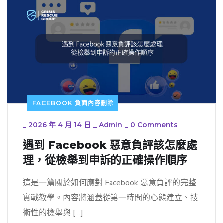
FACEBOOK 負面內容刪除
_
2026 年 4 月 14 日
_
Admin
_
0 Comments
遇到 Facebook 惡意負評該怎麼處
理，從檢舉到申訴的正確操作順序
這是一篇關於如何應對 Facebook 惡意負評的完整
實戰教學。內容將涵蓋從第一時間的心態建立、技
術性的檢舉與 […]