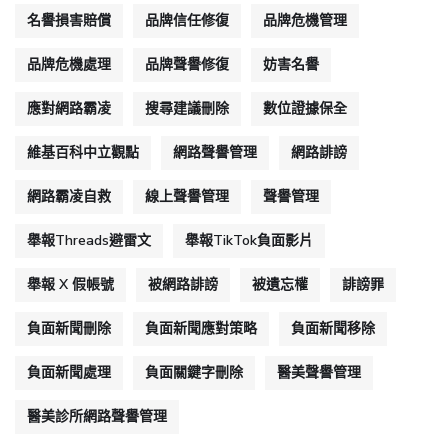
名譽損害賠償
品牌信任修復
品牌危機管理
品牌危機處理
品牌聲譽修復
妨害名譽
應對網路霸凌
搜尋建議刪除
數位證據保全
維基百科中立觀點
網路聲譽管理
網路誹謗
網路霸凌自救
線上聲譽管理
聲譽管理
舉報Threads避雷文
舉報TikTok負面影片
舉報 X 假帳號
被網路誹謗
被遺忘權
誹謗罪
負面新聞刪除
負面新聞應對策略
負面新聞移除
負面新聞處理
負面關鍵字刪除
醫美聲譽管理
醫美診所網路聲譽管理