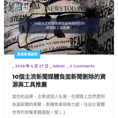
負面新聞刪除
_
2026 年 4 月 27 日
_
Admin
_
0 Comments
10個主流新聞媒體負面新聞刪除的資
源與工具推薦
當你的品牌、企業或個人名譽，在網路上忽然遭到
負面新聞的衝擊，那種焦慮與無力感，往往比實體
世界的攻擊更難擺脫。搜 […]