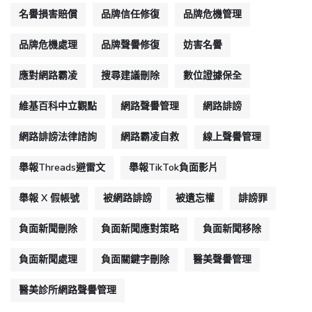
名譽損害賠償
品牌信任修復
品牌危機管理
品牌危機處理
品牌聲譽修復
妨害名譽
應對網路霸凌
搜尋建議刪除
數位證據保全
維基百科中立觀點
網路聲譽管理
網路誹謗
網路誹謗法律諮詢
網路霸凌自救
線上聲譽管理
舉報Threads避雷文
舉報TikTok負面影片
舉報 X 假帳號
被網路誹謗
被遺忘權
誹謗罪
負面新聞刪除
負面新聞應對策略
負面新聞移除
負面新聞處理
負面關鍵字刪除
醫美聲譽管理
醫美診所網路聲譽管理