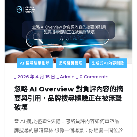
AI 搜尋結果刪除
品牌聲譽管理
生成式AI內容刪除
_
2026 年 4 月 15 日
_
Admin
_
0 Comments
忽略 AI Overview 對負評內容的摘
要與引用，品牌搜尋體驗正在被無聲
破壞
當 AI 摘要選擇性失憶：忽略負評內容如何重塑品
牌搜尋的黑暗森林 想像一個場景：你經營一間位於