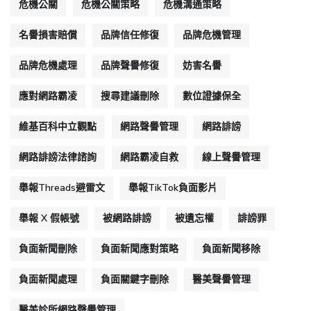
危機公關
危機公關策略
危機溝通策略
名譽損害賠償
品牌信任修復
品牌危機管理
品牌危機處理
品牌聲譽修復
妨害名譽
應對網路霸凌
搜尋建議刪除
數位證據保全
維基百科中立觀點
網路聲譽管理
網路誹謗
網路誹謗法律諮詢
網路霸凌自救
線上聲譽管理
舉報Threads避雷文
舉報TikTok負面影片
舉報 X 假帳號
被網路誹謗
被遺忘權
誹謗罪
負面新聞刪除
負面新聞應對策略
負面新聞移除
負面新聞處理
負面關鍵字刪除
醫美聲譽管理
醫美診所網路聲譽管理