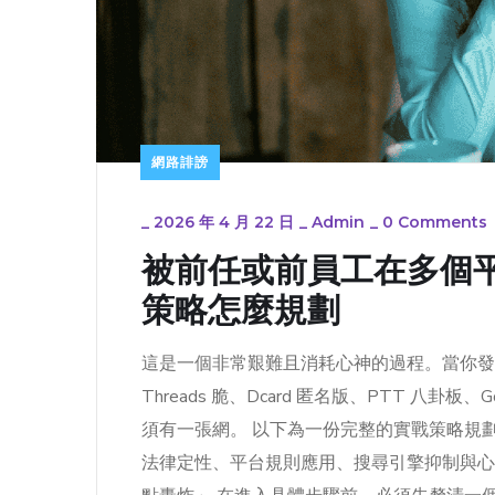
網路誹謗
_
2026 年 4 月 22 日
_
Admin
_
0 Comments
被前任或前員工在多個
策略怎麼規劃
這是一個非常艱難且消耗心神的過程。當你發現同
Threads 脆、Dcard 匿名版、PTT 八卦板
須有一張網。 以下為一份完整的實戰策略規
法律定性、平台規則應用、搜尋引擎抑制與心