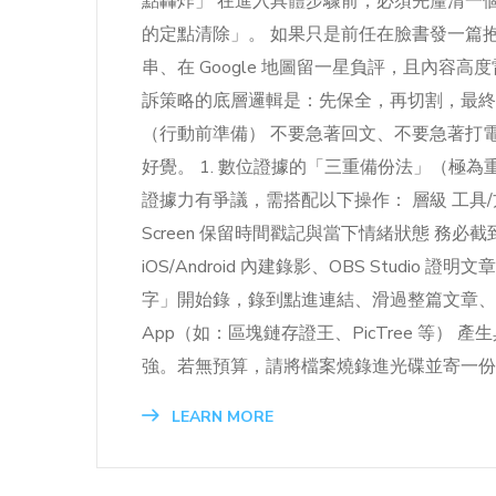
點轟炸」 在進入具體步驟前，必須先釐清一
的定點清除」。 如果只是前任在臉書發一篇抱怨
串、在 Google 地圖留一星負評，且內容
訴策略的底層邏輯是：先保全，再切割，最終孤
（行動前準備） 不要急著回文、不要急著打電
好覺。 1. 數位證據的「三重備份法」（極
證據力有爭議，需搭配以下操作： 層級 工具/方
Screen 保留時間戳記與當下情緒狀態 務
iOS/Android 內建錄影、OBS Studi
字」開始錄，錄到點進連結、滑過整篇文章、
App（如：區塊鏈存證王、PicTree 等）
強。若無預算，請將檔案燒錄進光碟並寄一份「掛
LEARN MORE