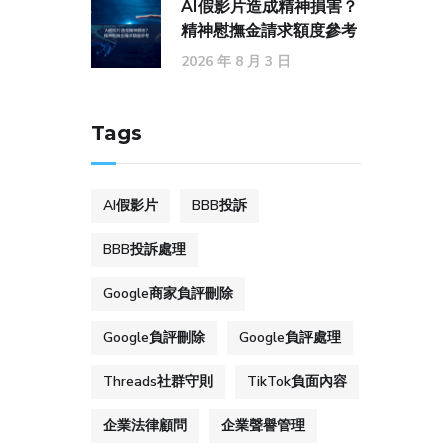
AI假影片造成精神損害？
精神慰撫金請求額度參考
2026 年 8 月 3 日
Tags
AI假影片
BBB投訴
BBB投訴處理
Google商家負評刪除
Google負評刪除
Google負評處理
Threads社群守則
TikTok負面內容
企業法律顧問
企業聲譽管理