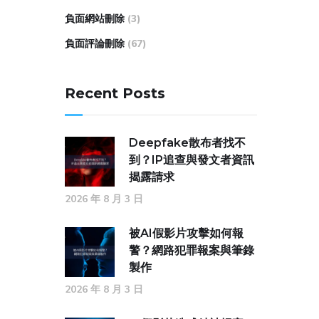
負面網站刪除
(3)
負面評論刪除
(67)
Recent Posts
Deepfake散布者找不
到？IP追查與發文者資訊
揭露請求
2026 年 8 月 3 日
被AI假影片攻擊如何報
警？網路犯罪報案與筆錄
製作
2026 年 8 月 3 日