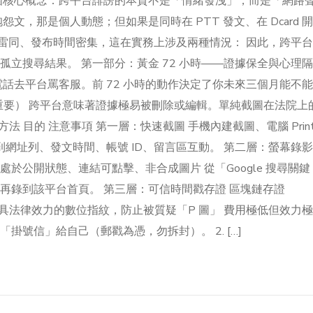
個核心概念：跨平台誹謗的本質不是「情緒發洩」，而是「網路
文，那是個人動態；但如果是同時在 PTT 發文、在 Dcard 開
高度雷同、發布時間密集，這在實務上涉及兩種情況： 因此，跨平
立搜尋結果。 第一部分：黃金 72 小時——證據保全與心理
話去平台罵客服。前 72 小時的動作決定了你未來三個月能不
為重要） 跨平台意味著證據極易被刪除或編輯。單純截圖在法院上
法 目的 注意事項 第一層：快速截圖 手機內建截圖、電腦 Prin
必截到網址列、發文時間、帳號 ID、留言區互動。 第二層：螢幕錄影
o 證明文章處於公開狀態、連結可點擊、非合成圖片 從「Google 搜尋關鍵
再錄到該平台首頁。 第三層：可信時間戳存證 區塊鏈存證
 產生具法律效力的數位指紋，防止被質疑「P 圖」 費用極低但效力極
號信」給自己（郵戳為憑，勿拆封）。 2. […]