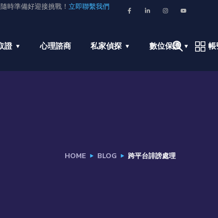
並隨時準備好迎接挑戰！
立即聯繫我們
取證
心理諮商
私家偵探
數位保護
帳
HOME
BLOG
跨平台誹謗處理