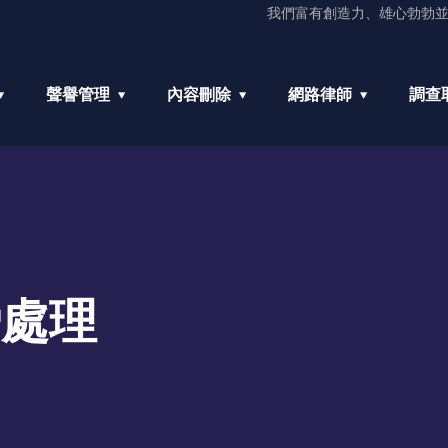
我們富有創造力、雄心勃勃
聲譽管理
內容刪除
網路律師
調查
謗處理