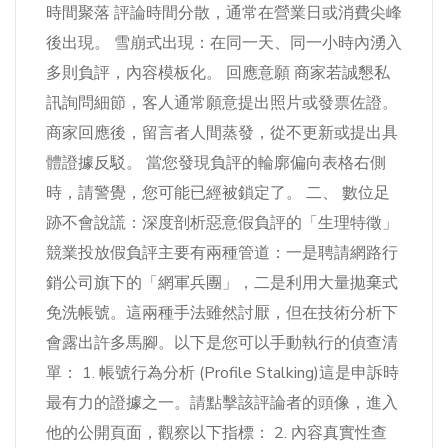
時間聚落 評論時間分散，通常在營業日或消費尖峰
後出現。 雪崩式出現：在同一天、同一小時內湧入
多則負評，內容模板化。 回應意願 商家若誠懇私
訊詢問細節，客人通常願意提出照片或發票佐證。
商家回應後，留言者人間蒸發，從不更新或提出具
體證據反駁。 當您發現負評的輪廓偏向表格右側
時，請警覺，您可能已經被鎖定了。 二、 數位足
跡不會說謊：深度剖析惡意假負評的「生理特徵」
競業投放假負評主要有兩種管道：一是聘請網路行
銷公司旗下的「網軍兵團」，二是利用大量拋棄式
免洗帳號。這兩種手法雖然討厭，但在技術分析下
會露出許多馬腳。以下是您可以手動執行的偵查清
單： 1. 帳號行為分析 (Profile Stalking)這是申訴時
最有力的證據之一。請點擊該評論者的頭像，進入
他的公開頁面，觀察以下指標： 2. 內容真實性查