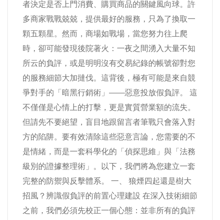
者決定是否上門消費、購買商品的關鍵風向球。許
多商家戰戰兢兢，提供最好的服務，只為了換取一
顆五顆星。然而，商場如戰場，當您努力往上爬
時，卻可能發現後院著火：一夜之間湧入大量不知
所云的負評，或是明明沒有交易紀錄的帳號卻對您
的服務細節大加撻伐。這背後，極有可能是來自競
爭對手的「暗黑行銷術」——惡意投放假負評。 這
不僅僅是心情上的打擊，更是實質營業額的流失。
但請先不要絕望，盲目地跟留言者筆戰只會落入對
方的陷阱。要有效清除這些惡意言論，您需要的不
是情緒，而是一套科學化的「偵探思維」與「法務
級別的證據整理術」。以下，我們將為您建立一套
完整的防禦與反擊體系。 一、 狼煙四起還是樹大
招風？辨識假負評的前置心理建設 在深入技術細節
之前，我們必須先校正一個心態：並非所有的負評