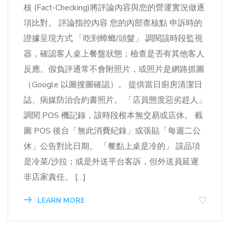
核 (Fact-Checking)將評論內容與您的營運實況做逐
項比對。 評論指控內容 您的內部查核點 申訴時的
證據呈現方式 「吃到蟑螂/頭髮」 調閱該時段監視
器，確認客人桌上餐盤狀態；檢查是否有其他客人
反應。假負評通常不會附照片，或照片是網路抓圖
（Google 以圖搜圖確認）。 提供當日廚房清潔日
誌、病媒防治合約書照片。 「店員態度惡劣趕人」
調閱 POS 機記錄，該時段根本無交易或店休。 截
圖 POS 後台「無此消費紀錄」或張貼「每週二公
休」公告對比日期。 「餐點上桌是冷的」 該品項
是冷菜/沙拉；或是外送平台客訴，但外送員延遲
非店家責任。 […]
LEARN MORE