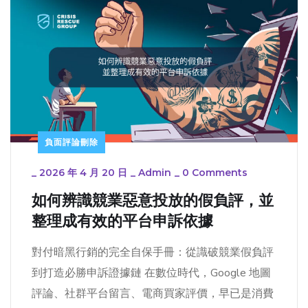
負面評論刪除
_
2026 年 4 月 20 日
_
Admin
_
0 Comments
如何辨識競業惡意投放的假負評，並
整理成有效的平台申訴依據
對付暗黑行銷的完全自保手冊：從識破競業假負評
到打造必勝申訴證據鏈 在數位時代，Google 地圖
評論、社群平台留言、電商買家評價，早已是消費