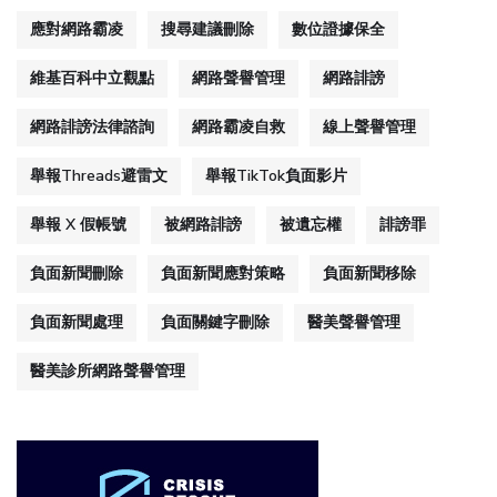
應對網路霸凌
搜尋建議刪除
數位證據保全
維基百科中立觀點
網路聲譽管理
網路誹謗
網路誹謗法律諮詢
網路霸凌自救
線上聲譽管理
舉報Threads避雷文
舉報TikTok負面影片
舉報 X 假帳號
被網路誹謗
被遺忘權
誹謗罪
負面新聞刪除
負面新聞應對策略
負面新聞移除
負面新聞處理
負面關鍵字刪除
醫美聲譽管理
醫美診所網路聲譽管理