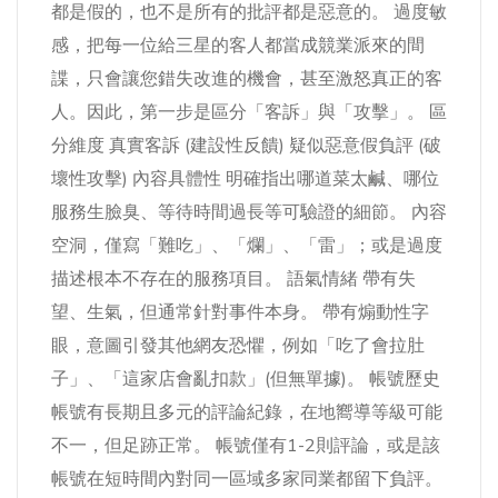
都是假的，也不是所有的批評都是惡意的。 過度敏
感，把每一位給三星的客人都當成競業派來的間
諜，只會讓您錯失改進的機會，甚至激怒真正的客
人。因此，第一步是區分「客訴」與「攻擊」。 區
分維度 真實客訴 (建設性反饋) 疑似惡意假負評 (破
壞性攻擊) 內容具體性 明確指出哪道菜太鹹、哪位
服務生臉臭、等待時間過長等可驗證的細節。 內容
空洞，僅寫「難吃」、「爛」、「雷」；或是過度
描述根本不存在的服務項目。 語氣情緒 帶有失
望、生氣，但通常針對事件本身。 帶有煽動性字
眼，意圖引發其他網友恐懼，例如「吃了會拉肚
子」、「這家店會亂扣款」(但無單據)。 帳號歷史
帳號有長期且多元的評論紀錄，在地嚮導等級可能
不一，但足跡正常。 帳號僅有1-2則評論，或是該
帳號在短時間內對同一區域多家同業都留下負評。