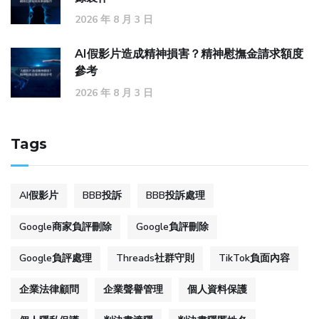
2026 年 8 月 3 日
AI假影片造成精神損害？精神慰撫金請求額度
參考
2026 年 8 月 3 日
Tags
AI假影片
BBB投訴
BBB投訴處理
Google商家負評刪除
Google負評刪除
Google負評處理
Threads社群守則
TikTok負面內容
企業法律顧問
企業聲譽管理
個人資料保護