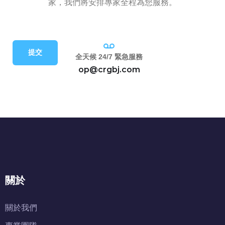
家，我們將安排專家全程為您服務。
提交
全天候 24/7 緊急服務
op@crgbj.com
關於
關於我們