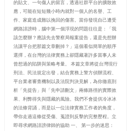
的貼文、一句傷人的留言，透過社群平台的擴散效
應，可能在短短幾小時內就對一個人的名譽、工
作、家庭造成難以挽回的傷害。當你發現自己遭受
網路誹謗時，腦中第一個浮現的問題往往是：「我
該怎麼辦？應該先去警察局報案提告，還是先想辦
法讓平台把那篇文章刪掉？」這個看似簡單的順序
選擇，在台灣的法律實務上卻隱藏著許多當事人未
曾想過的陷阱與策略考量。 本篇文章將從台灣現行
刑法、民法規定出發，結合實務上警方偵辦流程、
平台業者審查機制以及法院判決見解，為你徹底剖
析「先提告」與「先申請刪文」兩條路徑的實際效
果、利弊得失與隱藏的風險。我們不會提供冷冰冰
的法條背誦，而是以一位法律實務工作者的角度，
帶你走過這條從受傷、蒐證到反擊的完整歷程。立
即尋求網路誹謗律師的協助 一、 第一步的迷思：