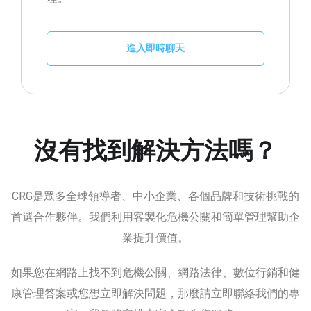
進入即時聊天
沒有找到解決方法嗎？
CRG是眾多全球領導者、中小企業、各個品牌和技術挑戰的
首選合作夥伴。我們利用客製化危機公關和簡單管理幫助企
業提升價值。
如果您在網路上找不到危機公關、網路法律、數位行銷和健
康管理答案或您想立即解決問題，那麼請立即聯絡我們的專