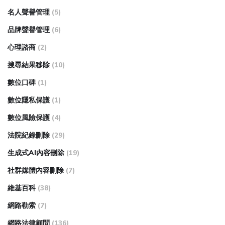
名人聲譽管理
(5)
品牌聲譽管理
(6)
心理諮商
(2)
搜尋結果移除
(10)
數位口碑
(1)
數位隱私保護
(1)
數位風險保護
(4)
法院紀錄刪除
(29)
生成式AI內容刪除
(19)
社群媒體內容刪除
(7)
維基百科
(38)
網路勒索
(7)
網路法律顧問
(136)