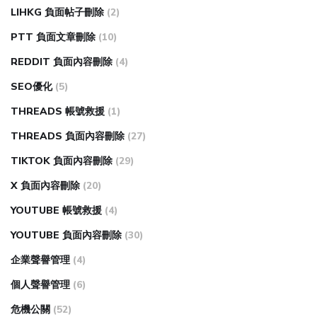
LIHKG 負面帖子刪除
(2)
PTT 負面文章刪除
(10)
REDDIT 負面內容刪除
(4)
SEO優化
(5)
THREADS 帳號救援
(1)
THREADS 負面內容刪除
(27)
TIKTOK 負面內容刪除
(29)
X 負面內容刪除
(20)
YOUTUBE 帳號救援
(4)
YOUTUBE 負面內容刪除
(30)
企業聲譽管理
(4)
個人聲譽管理
(6)
危機公關
(52)