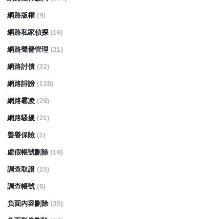
網路版權
(9)
網路私家偵探
(16)
網路聲譽管理
(21)
網路討債
(32)
網路誹謗
(128)
網路霸凌
(26)
網路騷擾
(21)
聲譽保險
(1)
虛假帳號刪除
(16)
調查取證
(15)
調查帳號
(6)
負面內容刪除
(35)