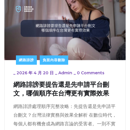
網路誹謗
負面內容刪除
_
2026 年 4 月 20 日
_
Admin
_
0 Comments
網路誹謗要提告還是先申請平台刪
文，哪個順序在台灣更有實際效果
網路誹謗處理順序完整攻略：先提告還是先申請平
台刪文？台灣法律實務與效果全解析 在數位時代，
每個人都有機會成為網路言論的受害者。一則不實