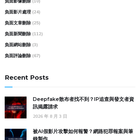
負面影像刪除
(10)
負面影片處理
(24)
負面文章刪除
(25)
負面新聞刪除
(112)
負面網站刪除
(3)
負面評論刪除
(67)
Recent Posts
Deepfake散布者找不到？IP追查與發文者資
訊揭露請求
2026 年 8 月 3 日
被AI假影片攻擊如何報警？網路犯罪報案與筆
錄製作