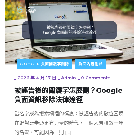
GOOGLE 負面關鍵字刪除
負面內容刪除
_
2026 年 4 月 17 日
_
Admin
_
0 Comments
被誣告後的關鍵字怎麼刪？Google
負面資訊移除法律途徑
當名字成為搜索欄裡的傷痕：被誣告後的數位困境
在鍵盤比拳頭更有力量的時代，一個人累積數十年
的名譽，可能因為一則 […]