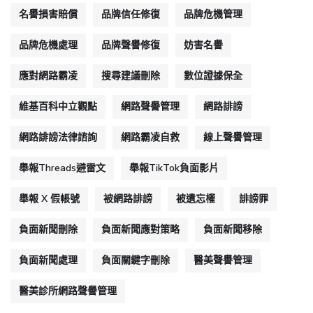
名譽損害賠償
品牌信任修復
品牌危機管理
品牌危機處理
品牌聲譽修復
妨害名譽
應對網路霸凌
搜尋建議刪除
數位證據保全
維基百科中立觀點
網路聲譽管理
網路誹謗
網路誹謗法律諮詢
網路霸凌自救
線上聲譽管理
舉報Threads避雷文
舉報TikTok負面影片
舉報 X 假帳號
被網路誹謗
被遺忘權
誹謗罪
負面新聞刪除
負面新聞應對策略
負面新聞移除
負面新聞處理
負面關鍵字刪除
醫美聲譽管理
醫美診所網路聲譽管理