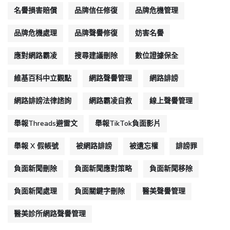
名譽損害賠償
品牌信任修復
品牌危機管理
品牌危機處理
品牌聲譽修復
妨害名譽
應對網路霸凌
搜尋建議刪除
數位證據保全
維基百科中立觀點
網路聲譽管理
網路誹謗
網路誹謗法律諮詢
網路霸凌自救
線上聲譽管理
舉報Threads避雷文
舉報TikTok負面影片
舉報 X 假帳號
被網路誹謗
被遺忘權
誹謗罪
負面新聞刪除
負面新聞應對策略
負面新聞移除
負面新聞處理
負面關鍵字刪除
醫美聲譽管理
醫美診所網路聲譽管理