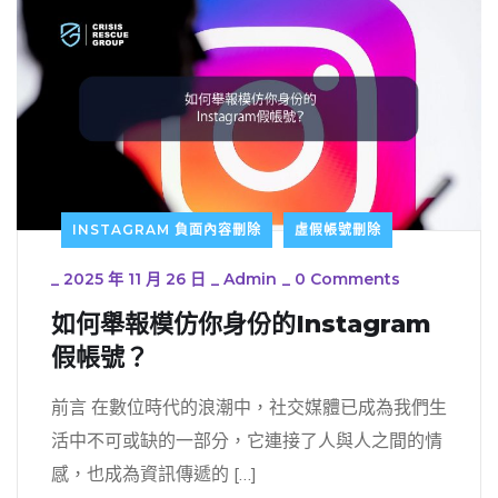
INSTAGRAM 負面內容刪除
虛假帳號刪除
_
2025 年 11 月 26 日
_
Admin
_
0 Comments
如何舉報模仿你身份的Instagram
假帳號？
前言 在數位時代的浪潮中，社交媒體已成為我們生
活中不可或缺的一部分，它連接了人與人之間的情
感，也成為資訊傳遞的 […]