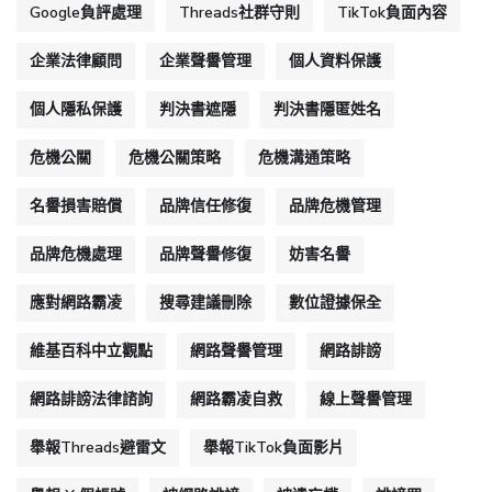
Google負評處理
Threads社群守則
TikTok負面內容
企業法律顧問
企業聲譽管理
個人資料保護
個人隱私保護
判決書遮隱
判決書隱匿姓名
危機公關
危機公關策略
危機溝通策略
名譽損害賠償
品牌信任修復
品牌危機管理
品牌危機處理
品牌聲譽修復
妨害名譽
應對網路霸凌
搜尋建議刪除
數位證據保全
維基百科中立觀點
網路聲譽管理
網路誹謗
網路誹謗法律諮詢
網路霸凌自救
線上聲譽管理
舉報Threads避雷文
舉報TikTok負面影片