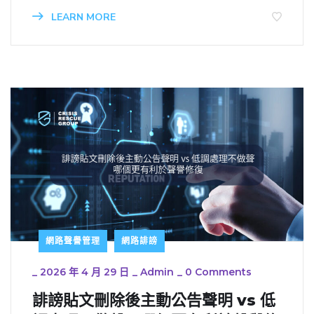
LEARN MORE
網路聲譽管理
網路誹謗
_
2026 年 4 月 29 日
_
Admin
_
0 Comments
誹謗貼文刪除後主動公告聲明 vs 低