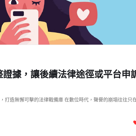
整證據，讓後續法律途徑或平台申
，打造無懈可擊的法律戰備庫 在數位時代，聲譽的崩塌往往只