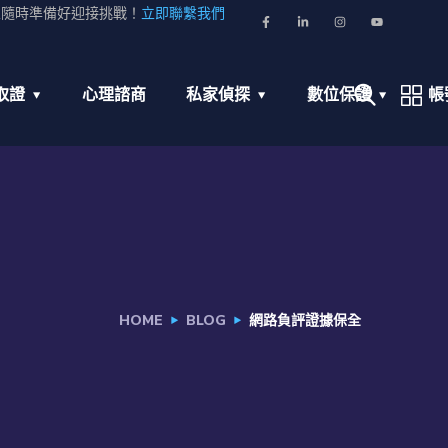
並隨時準備好迎接挑戰！
立即聯繫我們
取證
心理諮商
私家偵探
數位保護
帳
HOME
BLOG
網路負評證據保全