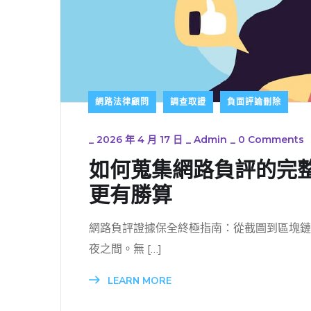
網路法律顧問
調查取證
負面評論刪除
_
2026 年 4 月 17 日
_
Admin
_
0 Comments
如何蒐集網路負評的完
更有勝算
網路負評證據保全終極指南：從截圖到區塊鏈
夜之間。無 […]
LEARN MORE