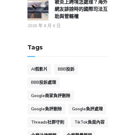
被炎上跨境怎處理？海外
網友誹謗時的國際司法互
助與管轄權
2026 年 8 月 6 日
Tags
AI假影片
BBB投訴
BBB投訴處理
Google商家負評刪除
Google負評刪除
Google負評處理
Threads社群守則
TikTok負面內容