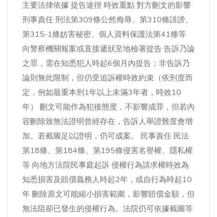
主要法律依據 提告途徑 時效重點 對方刪文的影響
刑事責任 刑法第309條公然侮辱、第310條誹謗、
第315-1條妨害秘密、個人資料保護法第41條等
向警察機關報案或直接遞狀至地檢署提告 告訴乃論
之罪，需在知悉犯人時起6個月內提告；非告訴乃
論則無此限制，但仍受追訴權時效約束（依刑度而
定，例如最重本刑1年以上未滿3年者，時效10
年） 刪文可能作為犯後態度，不影響成罪，但若內
容刪除致無法證明曾經存在，告訴人舉證難度會增
加。若截圖足以證明，仍可成案。 民事責任 民法
第18條、第184條、第195條侵害名譽權、隱私權
等 向地方法院民事庭起訴 侵權行為請求權時效為
知悉損害及賠償義務人時起2年，或自行為時起10
年 刪除原文可能縮小損害範圍，影響賠償金額，但
無法阻卻已發生的侵權行為。法院仍可依據截圖等