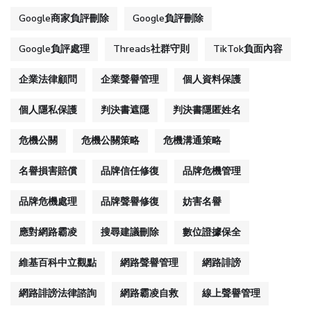
Google商家負評刪除
Google負評刪除
Google負評處理
Threads社群守則
TikTok負面內容
企業法律顧問
企業聲譽管理
個人資料保護
個人隱私保護
判決書遮隱
判決書隱匿姓名
危機公關
危機公關策略
危機溝通策略
名譽損害賠償
品牌信任修復
品牌危機管理
品牌危機處理
品牌聲譽修復
妨害名譽
應對網路霸凌
搜尋建議刪除
數位證據保全
維基百科中立觀點
網路聲譽管理
網路誹謗
網路誹謗法律諮詢
網路霸凌自救
線上聲譽管理