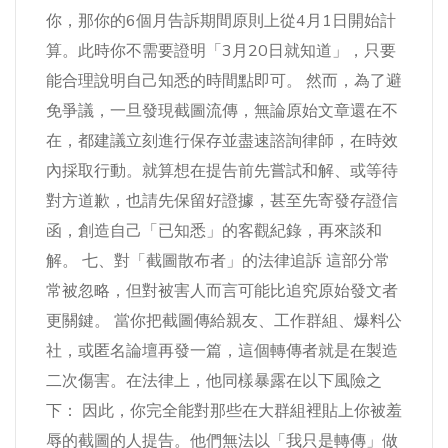
你，那你的6個月告訴期間原則上從4月1日開始計
算。此時你不需要證明「3月20日就知道」，只要
能合理說明自己知悉的時間點即可。 然而，為了避
免爭議，一旦發現截圖流傳，無論原始文章還在不
在，都建議立刻進行保存並盡速諮詢律師，在時效
內採取行動。就算想在提告前先嘗試和解、或等待
對方道歉，也請先保留好證據，甚至先寄發存證信
函，創造自己「已知悉」的客觀紀錄，再來談和
解。 七、對「截圖散布者」的法律追訴 這部分常
常被忽略，但對被害人而言可能比追究原始發文者
更關鍵。 當你把截圖傳給親友、工作群組、爆料公
社，或匿名論壇再發一篇，這個轉傳者就是在製造
二次傷害。在法律上，他同樣暴露在以下風險之
下： 因此，你完全能對那些在大群組裡貼上你被羞
辱的截圖的人提告。他們無法以「我只是轉傳」做