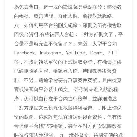
為免責藉口。這一塊的證據蒐集重點在於：轉傳者
的帳號、發言時間、群組人數、前後對話脈絡。
八、如何利用平台的刪文紀錄？雖刪文仍有機會取
回後台資料 有些被害人會想：「對方都刪文了，平
台是不是就完全不保留了？」未必。大型平台如
Facebook、Instagram、YouTube、Dcard、PTT
等，在接到執法單位的正式調取令時，有機會提供
已經刪除的內容、帳號登入IP、時間戳等後台資
料。不過，這通常需要有刑事案件案號，且由檢察
官或法官向平台發出函文。 若你尚未進入訴訟程
序，仍可以自行在平台內進行檢舉，並詳細描述
「對方原貼文已刪除但截圖繼續流傳」，附上你保
留的截圖。這或許無法直接調到後台資料，但有機
會促使平台標記該帳號，甚至在對方再次試圖散布
時進行預防性限制。 九、境外發文、跨國流傳的處