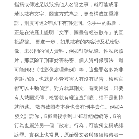
指摘或傳述足以毀損他人名譽之事，就可能成罪；
若以散布文字、圖畫方式為之，更會構成加重誹
謗，刑度可達2年以下有期徒刑。你手中的截圖，
正是在法庭上證明「文字、圖畫曾經被散布」的直
接證據。 更進一步，如果散布的內容涉及私密影
像、未公開的個人資料，例如對話紀錄、性私密照
片，那麼除了刑事妨害秘密、個人資料保護法，還
可能觸犯《性影像處理條例》等，這些罪名多為非
告訴乃論，也就是不管被害人有沒有提告，檢察官
都可以主動偵辦。對方就算刪文、關閉帳號，只要
有人截圖流傳，檢警就有權追查到底，絕不是刪掉
就能逃。 散布截圖者本身也會有刑事責任。例如A
發文誹謗你，B截圖後拿到LINE群組繼續傳，B的
行為也屬於另一個「散布」行為，可能獨立構成誹
謗罪。實務上也常見，原始發文者與後續轉傳者一