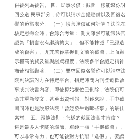
併被列為被告。 四、民事求償：截圖一樣能幫你討
回公道 民事部分，你可以請求金錢賠償以及回復名
譽的適當處分。 （一）損害賠償如何計算？法院在
核定慰撫金時，會綜合考量： 刪文雖然可能讓法官
認為「損害沒有繼續擴大」，但不能抹滅「已經造
成的傷害」。尤其若你掌握刪文前的截圖，上面顯
示極高的觸及量與謾罵程度，法院多半會認定精神
痛苦相當顯著。 （二）要求回復名譽你可以請求法
院判決讓對方在特定平台、指定時間內刊登道歉啟
事或判決書內容。即使原始欄位已刪除，法院仍可
命其重新發文，甚至出資刊報。對你來說，手中截
圖同時也是說服法院「曾經發生過哪些事」的最佳
素材。 五、證據法則：怎樣的截圖法官才肯信？
這是最多人卡關的環節。單純一張「手機截圖」，
可以非常有力，也可能被對方抗辯「造假」。要讓