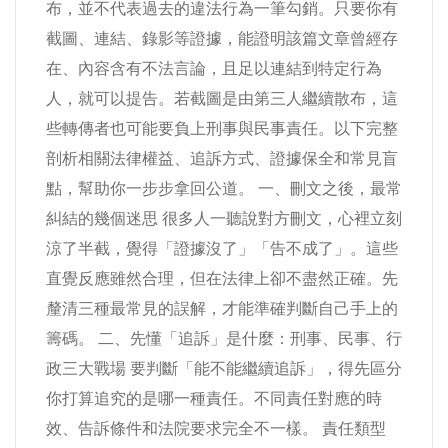
布，並不代表過去的違法行為一筆勾銷。只要你有
截圖、連結、錄影等證據，能證明該篇文章曾經存
在、內容含有不法言論，且足以連結到特定行為
人，就可以提告。若截圖是由第三人繼續散布，這
些轉傳者也可能要負上刑事與民事責任。以下完整
剖析相關法律權益、追訴方式、證據保全和常見盲
點，幫助你一步步拿回公道。 一、刪文之後，最常
糾結的幾個迷思 很多人一聽說對方刪文，心裡立刻
涼了半截，覺得「證據沒了」「告不成了」。這些
直覺反應雖然合理，但在法律上卻不盡然正確。先
釐清三種最常見的誤解，才能準確判斷自己手上的
籌碼。 二、先懂「追訴」是什麼：刑事、民事、行
政三大戰場 要判斷「能不能繼續追訴」，得先區分
你打算追究的是哪一種責任。不同責任對應的時
效、告訴條件和法院要求完全不一樣。 責任類型