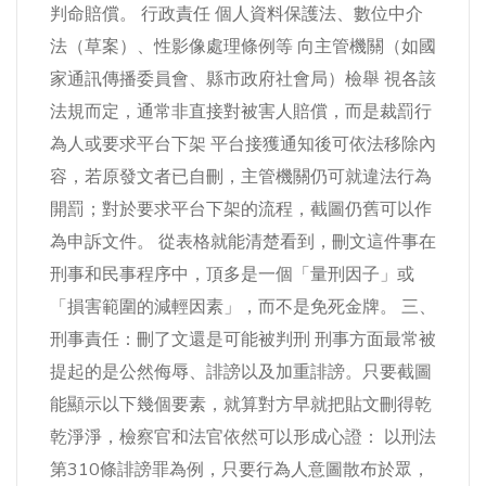
判命賠償。 行政責任 個人資料保護法、數位中介
法（草案）、性影像處理條例等 向主管機關（如國
家通訊傳播委員會、縣市政府社會局）檢舉 視各該
法規而定，通常非直接對被害人賠償，而是裁罰行
為人或要求平台下架 平台接獲通知後可依法移除內
容，若原發文者已自刪，主管機關仍可就違法行為
開罰；對於要求平台下架的流程，截圖仍舊可以作
為申訴文件。 從表格就能清楚看到，刪文這件事在
刑事和民事程序中，頂多是一個「量刑因子」或
「損害範圍的減輕因素」，而不是免死金牌。 三、
刑事責任：刪了文還是可能被判刑 刑事方面最常被
提起的是公然侮辱、誹謗以及加重誹謗。只要截圖
能顯示以下幾個要素，就算對方早就把貼文刪得乾
乾淨淨，檢察官和法官依然可以形成心證： 以刑法
第310條誹謗罪為例，只要行為人意圖散布於眾，