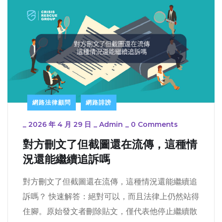
網路法律顧問
網路誹謗
_
2026 年 4 月 29 日
_
Admin
_
0 Comments
對方刪文了但截圖還在流傳，這種情
況還能繼續追訴嗎
對方刪文了但截圖還在流傳，這種情況還能繼續追
訴嗎？ 快速解答：絕對可以，而且法律上仍然站得
住腳。原始發文者刪除貼文，僅代表他停止繼續散