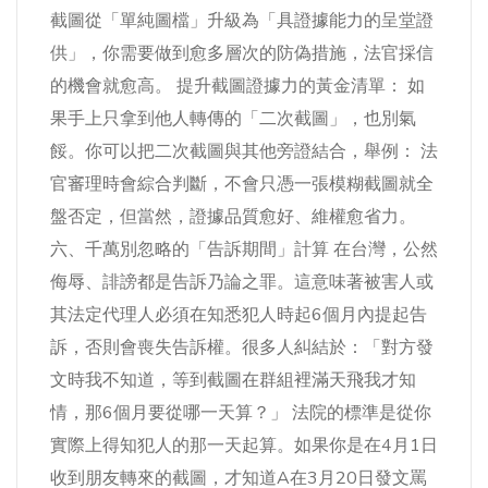
截圖從「單純圖檔」升級為「具證據能力的呈堂證
供」，你需要做到愈多層次的防偽措施，法官採信
的機會就愈高。 提升截圖證據力的黃金清單： 如
果手上只拿到他人轉傳的「二次截圖」，也別氣
餒。你可以把二次截圖與其他旁證結合，舉例： 法
官審理時會綜合判斷，不會只憑一張模糊截圖就全
盤否定，但當然，證據品質愈好、維權愈省力。
六、千萬別忽略的「告訴期間」計算 在台灣，公然
侮辱、誹謗都是告訴乃論之罪。這意味著被害人或
其法定代理人必須在知悉犯人時起6個月內提起告
訴，否則會喪失告訴權。很多人糾結於：「對方發
文時我不知道，等到截圖在群組裡滿天飛我才知
情，那6個月要從哪一天算？」 法院的標準是從你
實際上得知犯人的那一天起算。如果你是在4月1日
收到朋友轉來的截圖，才知道A在3月20日發文罵