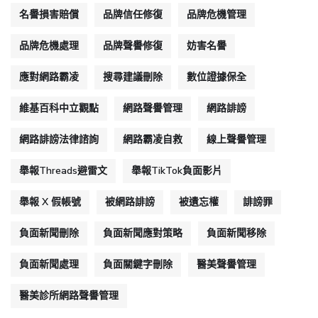
名譽損害賠償
品牌信任修復
品牌危機管理
品牌危機處理
品牌聲譽修復
妨害名譽
應對網路霸凌
搜尋建議刪除
數位證據保全
維基百科中立觀點
網路聲譽管理
網路誹謗
網路誹謗法律諮詢
網路霸凌自救
線上聲譽管理
舉報Threads避雷文
舉報TikTok負面影片
舉報 X 假帳號
被網路誹謗
被遺忘權
誹謗罪
負面新聞刪除
負面新聞應對策略
負面新聞移除
負面新聞處理
負面關鍵字刪除
醫美聲譽管理
醫美診所網路聲譽管理