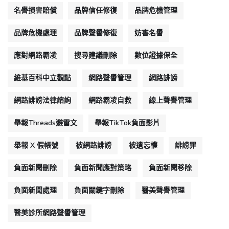
名譽損害賠償
品牌信任修復
品牌危機管理
品牌危機處理
品牌聲譽修復
妨害名譽
應對網路霸凌
搜尋建議刪除
數位證據保全
維基百科中立觀點
網路聲譽管理
網路誹謗
網路誹謗法律諮詢
網路霸凌自救
線上聲譽管理
舉報Threads避雷文
舉報TikTok負面影片
舉報 X 假帳號
被網路誹謗
被遺忘權
誹謗罪
負面新聞刪除
負面新聞應對策略
負面新聞移除
負面新聞處理
負面關鍵字刪除
醫美聲譽管理
醫美診所網路聲譽管理