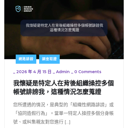
網路誹謗
調查取證
_
2026 年 4 月 15 日
_
Admin
_
0 Comments
我懷疑是特定人在背後組織操控多個
帳號誹謗我，這種情況怎麼蒐證
您所遭遇的情況，是典型的「組織性網路誹謗」或
「協同造假行為」。當單一特定人操控多個分身帳
號、或糾集親友對您進行 […]