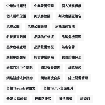
企業法律顧問
企業聲譽管理
個人資料保護
個人隱私保護
判決書遮隱
判決書隱匿姓名
危機公關
危機公關策略
危機溝通策略
名譽損害賠償
品牌信任修復
品牌危機管理
品牌危機處理
品牌聲譽修復
妨害名譽
應對網路霸凌
搜尋建議刪除
數位證據保全
維基百科中立觀點
網路聲譽管理
網路誹謗
網路誹謗法律諮詢
網路霸凌自救
線上聲譽管理
舉報Threads避雷文
舉報TikTok負面影片
舉報 X 假帳號
被網路誹謗
被遺忘權
誹謗罪