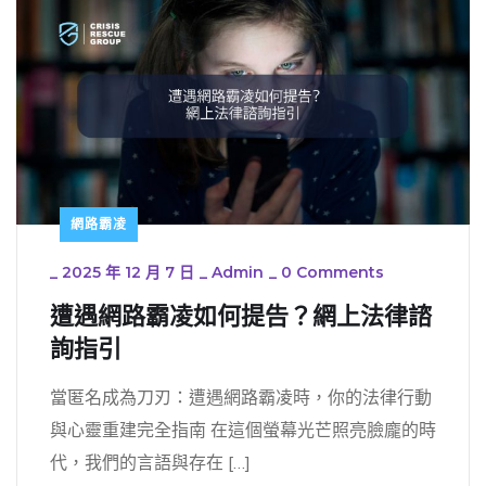
網路霸凌
_
2025 年 12 月 7 日
_
Admin
_
0 Comments
遭遇網路霸凌如何提告？網上法律諮
詢指引
當匿名成為刀刃：遭遇網路霸凌時，你的法律行動
與心靈重建完全指南 在這個螢幕光芒照亮臉龐的時
代，我們的言語與存在 […]