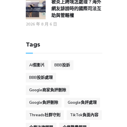
被炎上跨境怎處理？海外
網友誹謗時的國際司法互
助與管轄權
2026 年 8 月 6 日
Tags
AI假影片
BBB投訴
BBB投訴處理
Google商家負評刪除
Google負評刪除
Google負評處理
Threads社群守則
TikTok負面內容