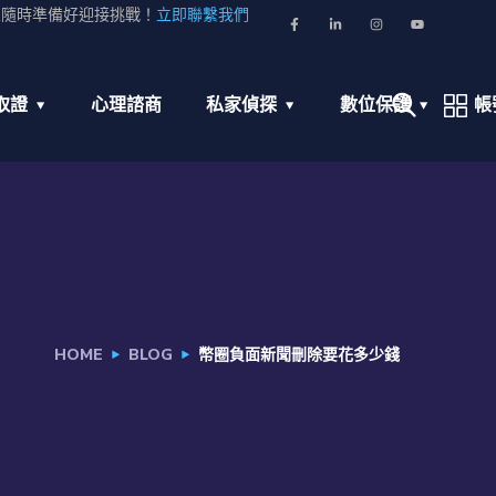
並隨時準備好迎接挑戰！
立即聯繫我們
取證
心理諮商
私家偵探
數位保護
帳
HOME
BLOG
幣圈負面新聞刪除要花多少錢