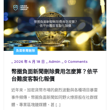
負面新聞刪除
_
2026 年 4 月 18 日
_
Admin
_
0 Comments
幣圈負面新聞刪除費用怎麼算？依平
台難度客製化報價
近年來，加密貨幣市場的劇烈波動與各種項目暴雷
事件頻傳，幣圈負面新聞如同野火燎原般在社群媒
體、專業區塊鏈媒體、甚 […]