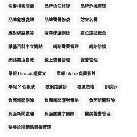
名譽損害賠償
品牌信任修復
品牌危機管理
品牌危機處理
品牌聲譽修復
妨害名譽
應對網路霸凌
搜尋建議刪除
數位證據保全
維基百科中立觀點
網路聲譽管理
網路誹謗
網路霸凌自救
線上聲譽管理
聲譽管理
舉報Threads避雷文
舉報TikTok負面影片
舉報 X 假帳號
被網路誹謗
被遺忘權
誹謗罪
負面新聞刪除
負面新聞應對策略
負面新聞移除
負面新聞處理
負面關鍵字刪除
醫美聲譽管理
醫美診所網路聲譽管理