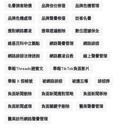
名譽損害賠償
品牌信任修復
品牌危機管理
品牌危機處理
品牌聲譽修復
妨害名譽
應對網路霸凌
搜尋建議刪除
數位證據保全
維基百科中立觀點
網路聲譽管理
網路誹謗
網路誹謗法律諮詢
網路霸凌自救
線上聲譽管理
舉報Threads避雷文
舉報TikTok負面影片
舉報 X 假帳號
被網路誹謗
被遺忘權
誹謗罪
負面新聞刪除
負面新聞應對策略
負面新聞移除
負面新聞處理
負面關鍵字刪除
醫美聲譽管理
醫美診所網路聲譽管理