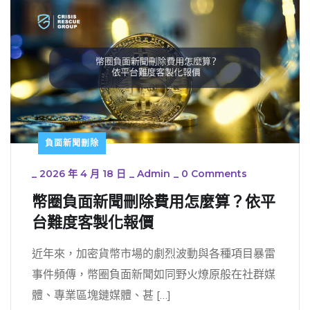
負面新聞刪除
_
2026 年 4 月 18 日
_
Admin
_
0 Comments
幣圈負面新聞刪除費用怎麼算？依平
台難度客製化報價
近年來，加密貨幣市場的劇烈波動與各種項目暴雷
事件頻傳，幣圈負面新聞如同野火燎原般在社群媒
體、專業區塊鏈媒體、甚 […]