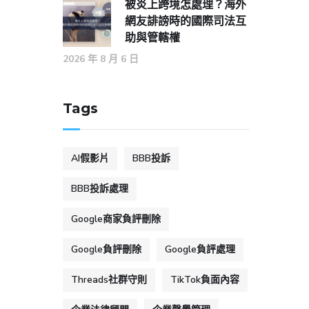
被炎上跨境怎處理？海外
網友誹謗時的國際司法互
助與管轄權
2026 年 8 月 6 日
Tags
AI假影片
BBB投訴
BBB投訴處理
Google商家負評刪除
Google負評刪除
Google負評處理
Threads社群守則
TikTok負面內容