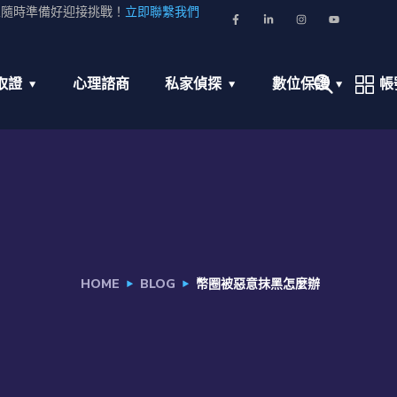
並隨時準備好迎接挑戰！
立即聯繫我們
取證
心理諮商
私家偵探
數位保護
帳
HOME
BLOG
幣圈被惡意抹黑怎麼辦