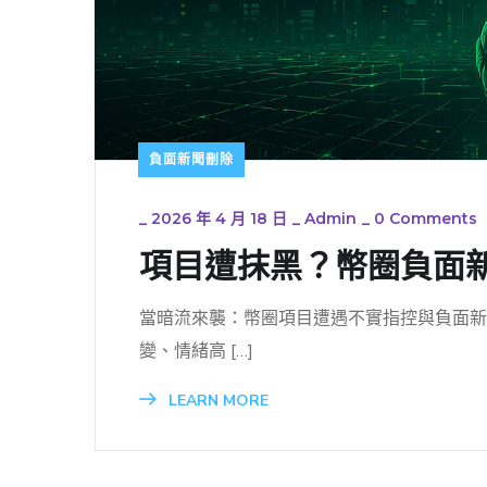
負面新聞刪除
_
2026 年 4 月 18 日
_
Admin
_
0 Comments
項目遭抹黑？幣圈負面
當暗流來襲：幣圈項目遭遇不實指控與負面新
變、情緒高 […]
LEARN MORE