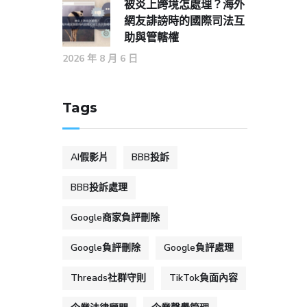
被炎上跨境怎處理？海外
網友誹謗時的國際司法互
助與管轄權
2026 年 8 月 6 日
Tags
AI假影片
BBB投訴
BBB投訴處理
Google商家負評刪除
Google負評刪除
Google負評處理
Threads社群守則
TikTok負面內容