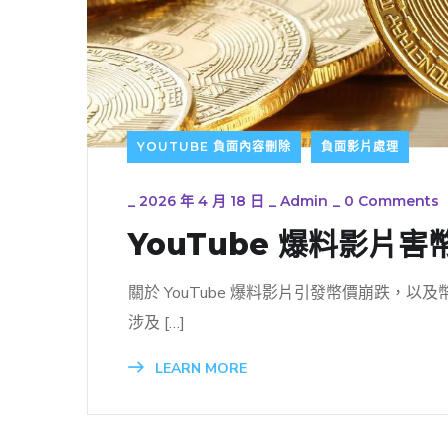
YOUTUBE 負面內容刪除
負面影片處理
_
2026 年 4 月 18 日
_
Admin
_
0 Comments
YouTube 爆料影
關於 YouTube 爆料影片引發幣價崩跌
涉及 […]
LEARN MORE