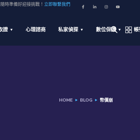
並隨時準備好迎接挑戰！
立即聯繫我們
取證
心理諮商
私家偵探
數位保護
帳
HOME
BLOG
幣價崩